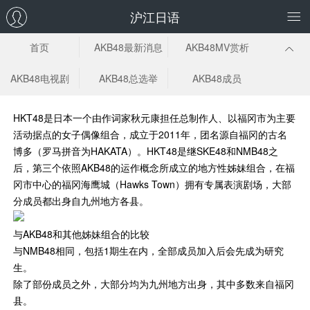
沪江日语
首页
AKB48最新消息
AKB48MV赏析
AKB48电视剧
AKB48总选举
AKB48成员
HKT48
是日本一个由作词家秋元康担任总制作人、以福冈市为主要
活动据点的女子偶像组合，成立于2011年，团名源自福冈的古名
博多（罗马拼音为HAKATA）。HKT48是继SKE48和NMB48之
后，第三个依照AKB48的运作概念所成立的地方性姊妹组合，在福
冈市中心的福冈海鹰城（Hawks Town）拥有专属表演剧场，大部
分成员都出身自九州地方各县。
与AKB48和其他姊妹组合的比较
与NMB48相同，包括1期生在内，全部成员加入后会先成为研究
生。
除了部份成员之外，大部分均为九州地方出身，其中多数来自福冈
县。