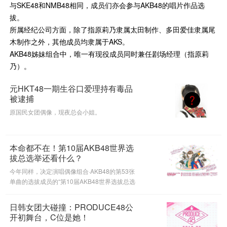
与SKE48和NMB48相同，成员们亦会参与AKB48的唱片作品选
拔。
所属经纪公司方面，除了指原莉乃隶属太田制作、多田爱佳隶属尾
木制作之外，其他成员均隶属于AKS。
AKB48姊妹组合中，唯一有现役成员同时兼任剧场经理（指原莉
乃）。
元HKT48一期生谷口爱理持有毒品
被逮捕
原国民女团偶像，现夜总会小姐。
本命都不在！第10届AKB48世界选
拔总选举还看什么？
今年同样，决定演唱偶像组合·AKB48的第53张
单曲的选拔成员的“第10届AKB48世界选拔总选
举”开票活动将于2018年6月16日在爱知县的名
古屋巨蛋举办。HKT48的指原莉乃等具有高人
日韩女团大碰撞：PRODUCE48公
气的成员们不出马，那么究竟今年谁
开初舞台，C位是她！