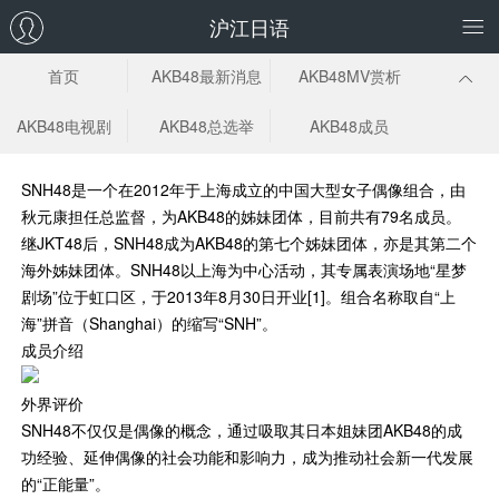
沪江日语
首页
AKB48最新消息
AKB48MV赏析
AKB48电视剧
AKB48总选举
AKB48成员
SNH48
是一个在2012年于上海成立的中国大型女子偶像组合，由
秋元康担任总监督，为AKB48的姊妹团体，目前共有79名成员。
继JKT48后，SNH48成为AKB48的第七个姊妹团体，亦是其第二个
海外姊妹团体。SNH48以上海为中心活动，其专属表演场地“星梦
剧场”位于虹口区，于2013年8月30日开业[1]。组合名称取自“上
海”拼音（Shanghai）的缩写“SNH”。
成员介绍
外界评价
SNH48不仅仅是偶像的概念，通过吸取其日本姐妹团AKB48的成
功经验、延伸偶像的社会功能和影响力，成为推动社会新一代发展
的“正能量”。