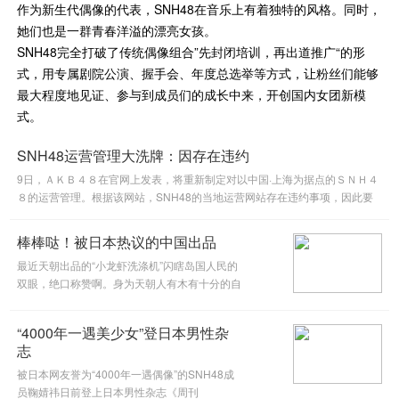
作为新生代偶像的代表，SNH48在音乐上有着独特的风格。同时，
她们也是一群青春洋溢的漂亮女孩。
SNH48完全打破了传统偶像组合”先封闭培训，再出道推广“的形
式，用专属剧院公演、握手会、年度总选举等方式，让粉丝们能够
最大程度地见证、参与到成员们的成长中来，开创国内女团新模
式。
SNH48运营管理大洗牌：因存在违约
9日，ＡＫＢ４８在官网上发表，将重新制定对以中国·上海为据点的ＳＮＨ４
８的运营管理。根据该网站，SNH48的当地运营网站存在违约事项，因此要
进行运营管理的重新制定。
棒棒哒！被日本热议的中国出品
最近天朝出品的“小龙虾洗涤机”闪瞎岛国人民的
双眼，绝口称赞啊。身为天朝人有木有十分的自
豪呢？今天小编让你自豪个够，细数天朝出品在
日本热议的都有什么呢？
“4000年一遇美少女”登日本男性杂
志
被日本网友誉为“4000年一遇偶像”的SNH48成
员鞠婧祎日前登上日本男性杂志《周刊