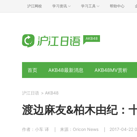
沪江网校
学习资讯
学习工具
帮助中心
AKB48
首页
AKB48最新消息
AKB48MV赏析
沪江日语
>
AKB48
渡边麻友&柏木由纪：
作者：小车 译
来源：Oricon News
2017-04-22 