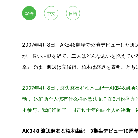
双语
中文
日语
2007年4月8日、AKB48劇場で公演デビューした
が、長い活動を経て、二人はどんな思いを抱えているの
挙』では、渡辺は立候補、柏木は辞退を表明。とも
2007年4月8日，渡边麻友和柏木由纪于AKB48剧
动， 她们两个人该有什么样的想法呢？在6月份举办的
不参与。我们询问了一同走过十年的两个人的决断，
AKB48 渡辺麻友＆柏木由紀 3期生デビュー10周