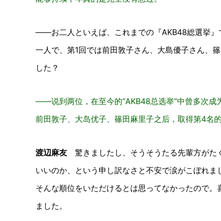
――お二人といえば、これまでの『AKB48総選挙』
一人で、第1回では前田敦子さん、大島優子さん、
した？
——说到两位，在至今的“AKB48总选举”中曾多次
前田敦子、大岛优子、篠田麻里子之后，取得第4名
渡辺麻友
驚きましたし、そうそうたる先輩方がたく
いいのか、という申し訳なさと不安で涙がこぼれま
そんな順位をいただけるとは思ってなかったので。
ました。