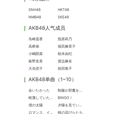
SNH48
HKT48
NMB48
SKE48
AKB48人气成员
岛崎遥香
指原莉乃
高桥南
筱田麻里子
小嶋阳菜
柏木由纪
板野友美
渡边麻友
大岛优子
前田敦子
AKB48单曲（1~10）
会いたかった
制服が邪魔をする
軽蔑していた愛情
BINGO！
僕の太陽
夕陽を見ているか？
ロマンス、イラネ
桜の花びらたち