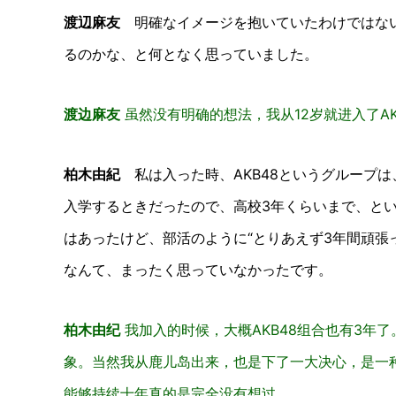
渡辺麻友
明確なイメージを抱いていたわけではないで
るのかな、と何となく思っていました。
渡边麻友
虽然没有明确的想法，我从12岁就进入了A
柏木由紀
私は入った時、AKB48というグループは
入学するときだったので、高校3年くらいまで、と
はあったけど、部活のように“とりあえず3年間頑張
なんて、まったく思っていなかったです。
柏木由纪
我加入的时候，大概AKB48组合也有3年
象。当然我从鹿儿岛出来，也是下了一大决心，是一种
能够持续十年真的是完全没有想过。