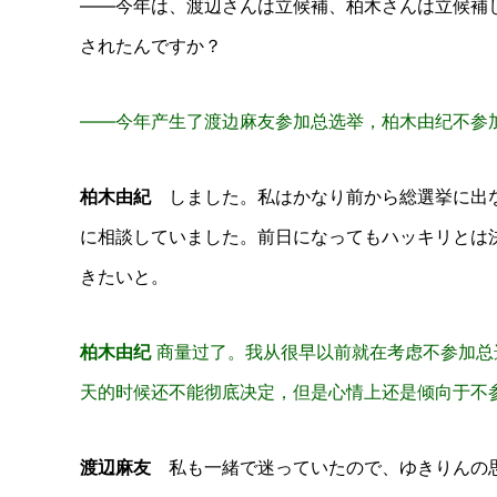
――今年は、渡辺さんは立候補、柏木さんは立候補
されたんですか？
——今年产生了渡边麻友参加总选举，柏木由纪不参
柏木由紀
しました。私はかなり前から総選挙に出な
に相談していました。前日になってもハッキリとは
きたいと。
柏木由纪
商量过了。我从很早以前就在考虑不参加总
天的时候还不能彻底决定，但是心情上还是倾向于不
渡辺麻友
私も一緒で迷っていたので、ゆきりんの思