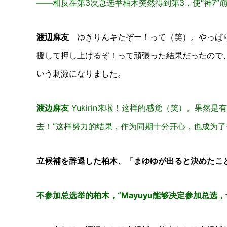
——相反在第3次总选举柏木突然得到第3，使“神7”
渡辺麻友
ゆきりんキたぞー！って（笑）。やっぱり
援して押し上げるぞ！って頑張った結果だったので
いう刺激になりました。
渡边麻友
Yukirin来啦！这样的感觉（笑）。果然是
去！”这样努力的结果，作为同期十分开心，也成为了
立候補を辞退した柏木、「まゆゆが出ると決めたこ
不参加总选举的柏木，“Mayuyu能够决定参加总选，