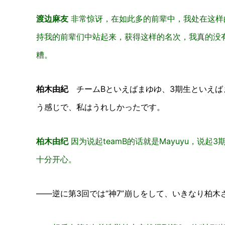
渡边麻友
非常惊讶，在如此多的前辈中，我处在这样
持我的前辈们中站起来，获得这样的名次，我真的没
糟。
柏木由紀
チームBといえばまゆゆ、3期生といえば
う感じで、私はうれしかったです。
柏木由纪
因为说起teamB的话就是Mayuyu，说起
十分开心。
――逆に第3回では“神7”崩しをして、いきなり柏木