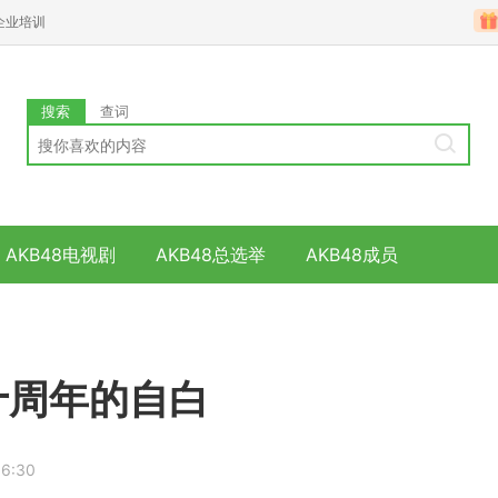
企业培训
搜索
查词
AKB48电视剧
AKB48总选举
AKB48成员
十周年的自白
06:30