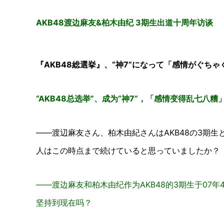
AKB48渡边麻友&柏木由纪 3期生出道十周年访谈
『AKB48総選挙』、“神7”になって「感情がぐちゃ
“AKB48总选举”、成为“神7”，「感情变得乱七八糟
――渡辺麻友さん、柏木由紀さんはAKB48の3期生
人はこの時点まで続けていると思っていましたか？
——渡边麻友和柏木由纪作为AKB48的3期生于07
坚持到现在吗？