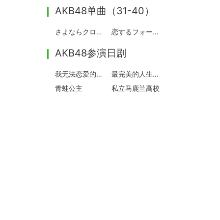
AKB48单曲（31-40）
さよならクロール
恋するフォーチュンクッキー
AKB48参演日剧
我无法恋爱的理由
最完美的人生终点
青蛙公主
私立马鹿兰高校