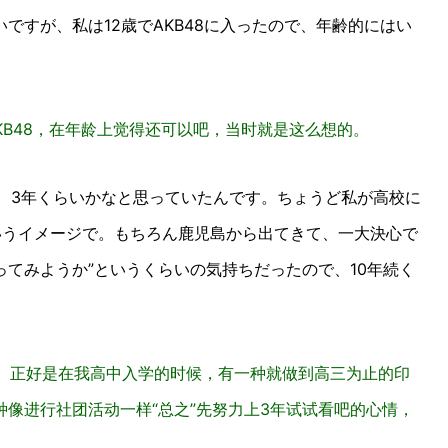
すが、私は12歳でAKB48に入ったので、年齢的にはい
KB48，在年龄上觉得还可以吧，当时就是这么想的。
、3年くらいかなと思っていたんです。ちょうど私が高校に
いうイメージで。もちろん鹿児島から出てきて、一大決心で
ってみようか”というくらいの気持ちだったので、10年続く
了。正好是在我高中入学的时候，有一种就做到高三为止的印
像进行社团活动一样“总之”先努力上3年试试看吧的心情，