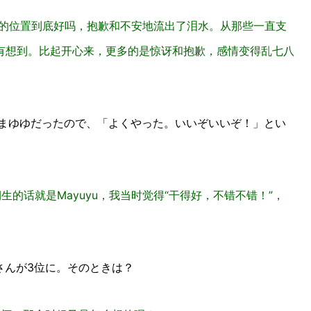
的位置到底好吗，抱歉和不安地流出了泪水。从那些一直支
有想到。比起开心来，更多的是惊讶和抱歉，感情变得乱七八
まゆゆだったので、「よくやった。いいぞいいぞ！」とい
3期生的话就是Mayuyu，我当时觉得“干得好，不错不错！”，
さんが3位に。そのときは？