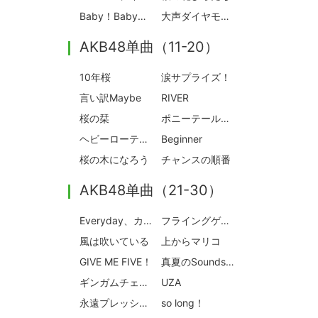
Baby！Baby！Baby！
大声ダイヤモンド
AKB48单曲（11-20）
10年桜
涙サプライズ！
言い訳Maybe
RIVER
桜の栞
ポニーテールとシュシュ
ヘビーローテーション
Beginner
桜の木になろう
チャンスの順番
AKB48单曲（21-30）
Everyday、カチューシャ
フライングゲット
風は吹いている
上からマリコ
GIVE ME FIVE！
真夏のSounds good！
ギンガムチェック
UZA
永遠プレッシャー
so long！