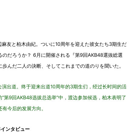
渡辺麻友と柏木由紀。ついに10周年を迎えた彼女たち3期生だ
だろうか？ 6月に開催される『第9回AKB48選抜総選
に歩んだ二人の決断、そしてこれまでの道のりを聞いた。
场公演出道。终于迎来出道10周年的3期生们，经过长时间的活
“第9回AKB48选拔总选举”中，渡边参加候选，柏木表明了
还有今后的发展方向。
年インタビュー