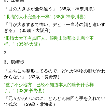
「目の大きさが全然違う」（38歳・神奈川県）
“眼睛的大小完全不一样”（38岁·神奈川县）
「目が大きすぎて怖い。デビュー当時の顔と違いす
ぎる」（35歳・大阪府）
“眼睛太大了有点吓人。跟刚出道那会儿完全不一
样。”（35岁·大阪）
3
3、滨崎步
「あちこち整形してるので、どれが本物の顔だかわ
からない」（33歳・長野県）
“整了不少地方，已经不知道本人的脸长什么样
了。”（33岁·长野县）
「元々かわいいのに、どんどん何回も手を入れてい
て残念」（29歳・北海道）