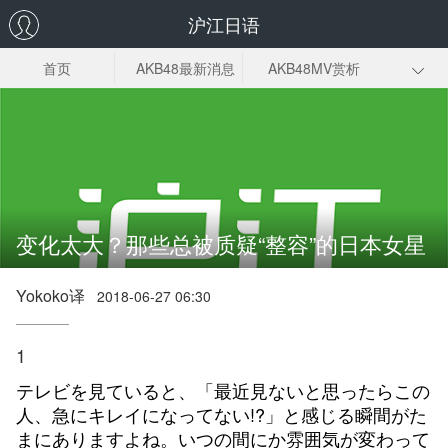
沪江日语
首页
AKB48最新消息
AKB48MV赏析
AKB48电视剧
AKB48总选举
AKB48成员
变化太大？那些总被质疑“整容”的日本女星
Yokoko译
2018-06-27 06:30
1
テレビを見ていると、「最近見ないと思ったらこの
人、急にキレイになってない!?」と感じる瞬間がた
まにありますよね。いつの間にか雰囲気が変わって