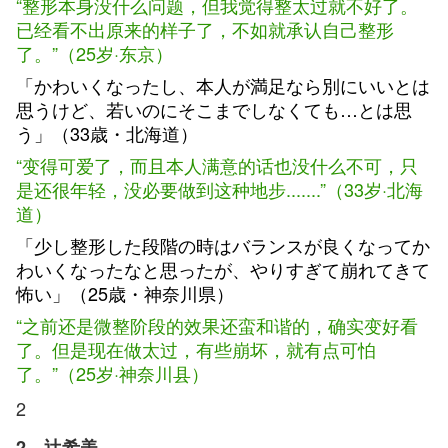
“整形本身没什么问题，但我觉得整太过就不好了。
已经看不出原来的样子了，不如就承认自己整形
了。”（25岁·东京）
「かわいくなったし、本人が満足なら別にいいとは
思うけど、若いのにそこまでしなくても…とは思
う」（33歳・北海道）
“变得可爱了，而且本人满意的话也没什么不可，只
是还很年轻，没必要做到这种地步.......”（33岁·北海
道）
「少し整形した段階の時はバランスが良くなってか
わいくなったなと思ったが、やりすぎて崩れてきて
怖い」（25歳・神奈川県）
“之前还是微整阶段的效果还蛮和谐的，确实变好看
了。但是现在做太过，有些崩坏，就有点可怕
了。”（25岁·神奈川县）
2
2、辻希美