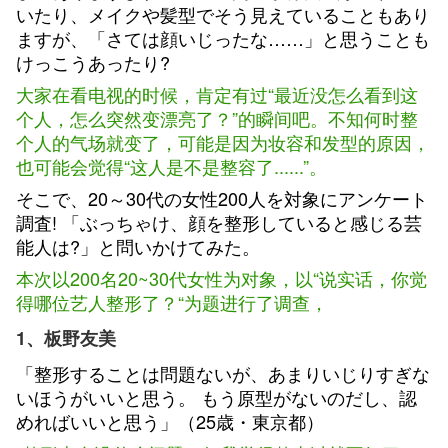
いたり、メイクや髪型でそう見えていることもあり
ますが、「さては顔いじったな……」と思うことも
けっこうあったり?
大家在看电视的时候，肯定有过“最近没怎么看到这
个人，怎么突然变漂亮了？”的瞬间吧。不知何时整
个人的气场就变了，可能是因为妆容和发型的原因，
也可能会觉得“这人是不是整容了......”。
そこで、20～30代の女性200人を対象にアンケート
調査! 「ぶっちゃけ、顔を整形していると感じる芸
能人は?」と問いかけてみた。
本次以200名20~30代女性为对象，以“说实话，你觉
得哪位艺人整形了？“为题进行了调查，
1、板野友美
「整形することは問題ないが、あまりいじりすぎな
いほうがいいと思う。 もう原型がないのだし、認
めればいいと思う」（25歳・東京都）