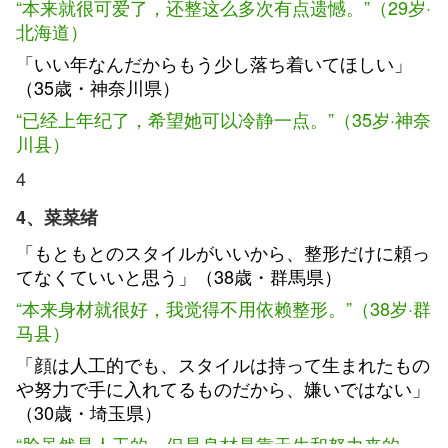
“本来就很可爱了，还整这么多次有点遗憾。”（29岁·
北海道）
「いい年なんだからもう少し落ち着いてほしい」
（35歳・神奈川県）
“已经上年纪了，希望她可以冷静一点。”（35岁·神奈
川县）
4
4、菜菜绪
「もともとのスタイルがいいから、整形だけに頼っ
てなくていいと思う」（38歳・群馬県）
“本来身材就很好，我觉得不用依赖整形。”（38岁·群
马县）
「顔は人工的でも、スタイルは持って生まれたもの
や努力で手に入れてるものだから、嫌いではない」
（30歳・埼玉県）
“脸虽然是人工的，但是身材是靠天生和努力来的，