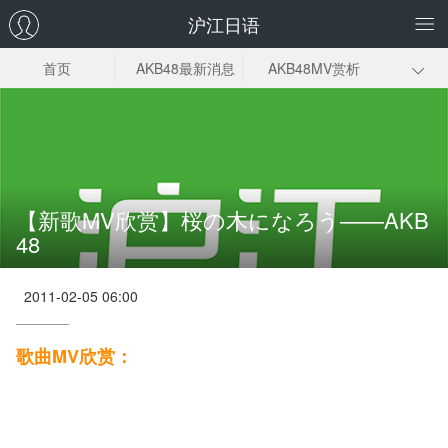
沪江日语
首页
AKB48最新消息
AKB48MV赏析
AKB48电视剧
AKB48总选举
AKB48成员
【新歌MV欣赏】桜の木になろう——AKB
48
2011-02-05 06:00
歌曲MV欣赏：