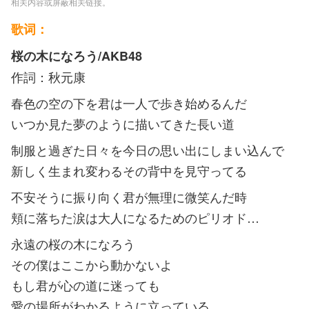
相关内容或屏蔽相关链接。
歌词：
桜の木になろう/AKB48
作詞：秋元康
春色の空の下を君は一人で歩き始めるんだ
いつか見た夢のように描いてきた長い道
制服と過ぎた日々を今日の思い出にしまい込んで
新しく生まれ変わるその背中を見守ってる
不安そうに振り向く君が無理に微笑んだ時
頬に落ちた涙は大人になるためのピリオド…
永遠の桜の木になろう
その僕はここから動かないよ
もし君が心の道に迷っても
愛の場所がわかるように立っている