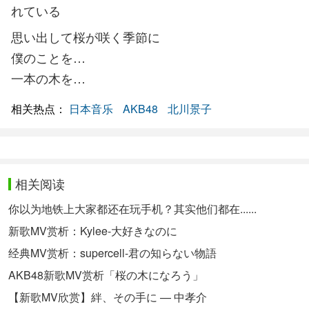
れている
思い出して桜が咲く季節に
僕のことを…
一本の木を…
相关热点：
日本音乐
AKB48
北川景子
相关阅读
你以为地铁上大家都还在玩手机？其实他们都在......
新歌MV赏析：Kylee-大好きなのに
经典MV赏析：supercell-君の知らない物語
AKB48新歌MV赏析「桜の木になろう」
【新歌MV欣赏】絆、その手に — 中孝介