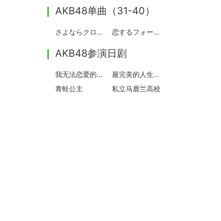
AKB48单曲（31-40）
さよならクロール
恋するフォーチュンクッキー
AKB48参演日剧
我无法恋爱的理由
最完美的人生终点
青蛙公主
私立马鹿兰高校