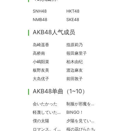
SNH48
HKT48
NMB48
SKE48
AKB48人气成员
岛崎遥香
指原莉乃
高桥南
筱田麻里子
小嶋阳菜
柏木由纪
板野友美
渡边麻友
大岛优子
前田敦子
AKB48单曲（1~10）
会いたかった
制服が邪魔をする
軽蔑していた愛情
BINGO！
僕の太陽
夕陽を見ているか？
ロマンス、イラネ
桜の花びらたち