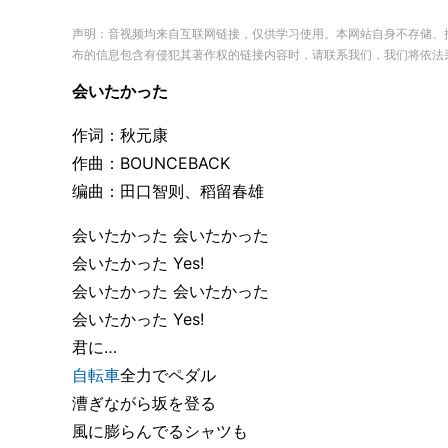
声明：音视频均来自互联网链接，仅供学习使用。本网站自身不存储、
布的信息包含有侵犯其著作权的链接内容时，请联系我们，我们将依法
会いたかった
作词：秋元康
作曲：BOUNCEBACK
编曲：田口智则、稻留春雄
会いたかった 会いたかった
会いたかった Yes!
会いたかった 会いたかった
会いたかった Yes!
君に…
自転車
全力でペダル
漕ぎながら坂を登る
風に膨らんでるシャツも