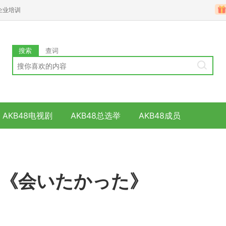
企业培训
搜索
查词
AKB48电视剧
AKB48总选举
AKB48成员
8《会いたかった》