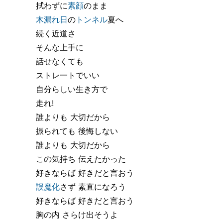
拭わずに
素顔
のまま
木漏れ日
の
トンネル
夏へ
続く近道さ
そんな上手に
話せなくても
ストレ一トでいい
自分らしい生き方で
走れ!
誰よりも 大切だから
振られても 後悔しない
誰よりも 大切だから
この気持ち 伝えたかった
好きならば 好きだと言おう
誤魔化
さず 素直になろう
好きならば 好きだと言おう
胸の内 さらけ出そうよ