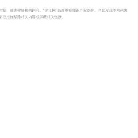
控制、修改被链接的内容。"沪江网"高度重视知识产权保护。当如发现本网站发
采取措施移除相关内容或屏蔽相关链接。