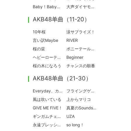
Baby！Baby！Baby！
大声ダイヤモンド
AKB48单曲（11-20）
10年桜
涙サプライズ！
言い訳Maybe
RIVER
桜の栞
ポニーテールとシュシュ
ヘビーローテーション
Beginner
桜の木になろう
チャンスの順番
AKB48单曲（21-30）
Everyday、カチューシャ
フライングゲット
風は吹いている
上からマリコ
GIVE ME FIVE！
真夏のSounds good！
ギンガムチェック
UZA
永遠プレッシャー
so long！