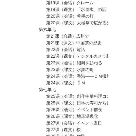
第19课（会话）クレーム
第19课（课文）「水道水」の話
第20课（会话）希望の灯
第20课（课文）太極拳で広がる交流
第六单元
第21课（会话）広州で
第21课（课文）中国茶の歴史
第22课（会话）電話
第22课（课文）デジタルカメラ新製品紹介
第23课（会话）紹興を訪ねる
第23课（课文）水郷の町
第24课（会话）香港——ＣＭ撮影の下見
第24课（课文）ＣＭ
第七单元
第25课（会话）創作中華料理コンテストの実
第25课（课文）日本の寿司から世界のＳＵＳ
第26课（会话）イベント前夜
第26课（课文）地球温暖化
第27课（会话）イベント当日
第27课（课文）桜