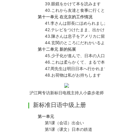
39.眼鏡をかけて本を読みます
40.これから友達と食事に行くところです
第十一单元 在北京的工作情况
41.李さんは部長にほめられました
42.テレビをつけたまま、出かけてしまいまし
43.陳さんは息子をアメリカに留学させます
44.玄関のところにだれかいるようです
第十二单元 新的拓展
45.少子化が進んで、日本の人口はだんだん減
46.これは柔らかくて、まるで本物の毛皮のよ
47.周先生は明日日本へ行かれます
48.お荷物は私がお持ちします
沪江网专访新标日电视主持人小森步老师
新标准日语中级上册
第一单元
第1课（会话）出会い
第1课（课文）日本の鉄道