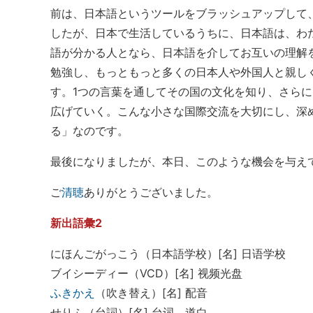
前は、日本語というツールをブラッシュアップして
したが、日本で生活しているうちに、日本語は、わ
語が分かる人となら、日本語を介してお互いの理解
勉強し、もっともっと多くの日本人や外国人と親し
す。1つの言葉を通してその国の文化を知り、さら
広げていく。こんな小さな国際交流を大切にし、深
る」なのです。
最後になりましたが、本日、このような機会を与え
ご
清聴
ありがとうございました。
新出語彙2
にほんごがっこう（日本語学校）[名] 日语学校
ブイシーディー（VCD）[名] 视频光盘
ふきかえ
（吹き替え）[名] 配音
せりふ（台詞）[名] 台词，道白