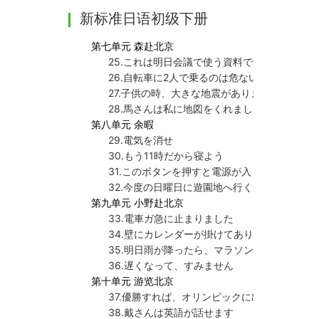
新标准日语初级下册
第七单元 森赴北京
25.これは明日会議で使う資料です
26.自転車に2人で乗るのは危ないです
27.子供の時、大きな地震がありました
28.馬さんは私に地図をくれました
第八单元 余暇
29.電気を消せ
30.もう11時だから寝よう
31.このボタンを押すと電源が入ります
32.今度の日曜日に遊園地へ行くつもりです
第九单元 小野赴北京
33.電車ガ急に止まりました
34.壁にカレンダーが掛けてあります
35.明日雨が降ったら、マラソン大会は中止で
36.遅くなって、すみません
第十单元 游览北京
37.優勝すれば、オリンピックに出場すること
38.戴さんは英語が話せます