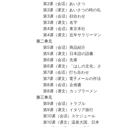
第2课（会话）あいさつ
第2课（课文）あいさつの時の礼儀
第3课（会话）顔合わせ
第3课（课文）名字
第4课（会话）東京本社
第4课（课文）近年サラリーマン事情
第二单元
第5课（会话）商品紹介
第5课（课文）日本語の語彙
第6课（会话）先輩
第6课（课文）「はしの文化」さまざま
第7课（会话）打ち合わせ
第7课（课文）電子メールの作法
第8课（会话）企画書
第8课（课文）カップラーメン
第三单元
第9课（会话）トラブル
第9课（课文）イタリア旅行
第10课（会话）スケジュール
第10课（课文）温泉大国、日本