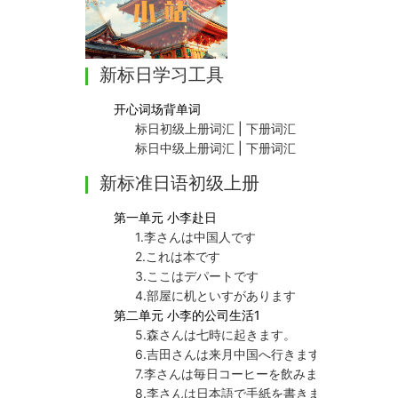
新标日学习工具
开心词场背单词
标日初级上册词汇
|
下册词汇
标日中级上册词汇
|
下册词汇
新标准日语初级上册
第一单元 小李赴日
1.李さんは中国人です
2.これは本です
3.ここはデパートです
4.部屋に机といすがあります
第二单元 小李的公司生活1
5.森さんは七時に起きます。
6.吉田さんは来月中国へ行きます。
7.李さんは毎日コーヒーを飲みます
8.李さんは日本語で手紙を書きます