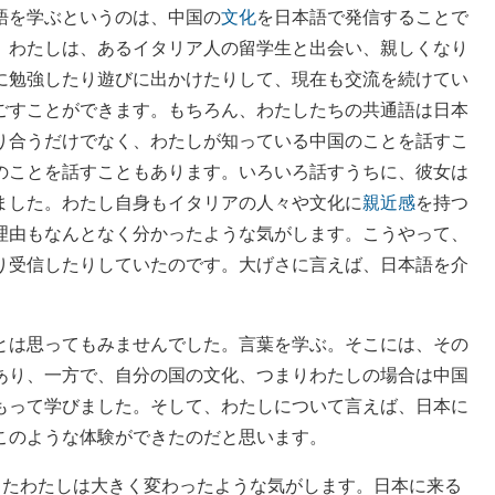
語を学ぶというのは、中国の
文化
を日本語で発信することで
。わたしは、あるイタリア人の留学生と出会い、親しくなり
に勉強したり遊びに出かけたりして、現在も交流を続けてい
ごすことができます。もちろん、わたしたちの共通語は日本
り合うだけでなく、わたしが知っている中国のことを話すこ
のことを話すこともあります。いろいろ話すうちに、彼女は
ました。わたし自身もイタリアの人々や文化に
親近感
を持つ
理由もなんとなく分かったような気がします。こうやって、
り受信したりしていたのです。大げさに言えば、日本語を介
とは思ってもみませんでした。言葉を学ぶ。そこには、その
あり、一方で、自分の国の文化、つまりわたしの場合は中国
もって学びました。そして、わたしについて言えば、日本に
このような体験ができたのだと思います。
したわたしは大きく変わったような気がします。日本に来る