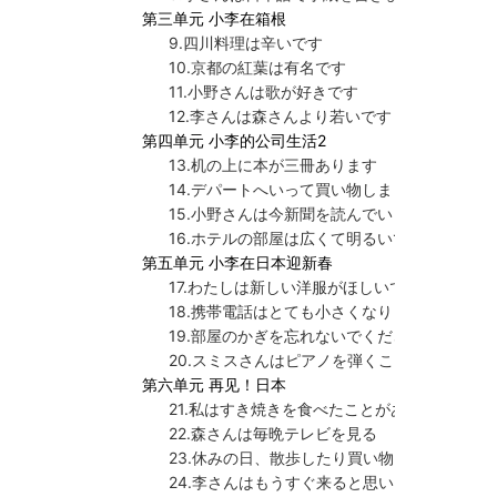
第三单元 小李在箱根
9.四川料理は辛いです
10.京都の紅葉は有名です
11.小野さんは歌が好きです
12.李さんは森さんより若いです
第四单元 小李的公司生活2
13.机の上に本が三冊あります
14.デパートへいって買い物しました
15.小野さんは今新聞を読んでいます
16.ホテルの部屋は広くて明るいです
第五单元 小李在日本迎新春
17.わたしは新しい洋服がほしいです
18.携帯電話はとても小さくなりました
19.部屋のかぎを忘れないでください
20.スミスさんはピアノを弾くことができます
第六单元 再见！日本
21.私はすき焼きを食べたことがあります
22.森さんは毎晩テレビを見る
23.休みの日、散歩したり買い物に行ったりし
24.李さんはもうすぐ来ると思います