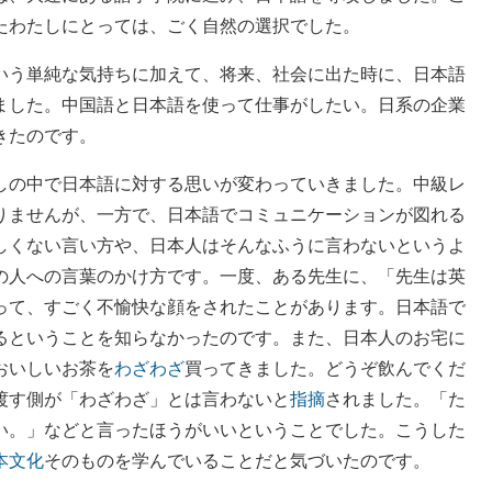
たわたしにとっては、ごく自然の選択でした。
いう単純な気持ちに加えて、将来、社会に出た時に、日本語
ました。中国語と日本語を使って仕事がしたい。日系の企業
きたのです。
しの中で日本語に対する思いが変わっていきました。中級レ
りませんが、一方で、日本語でコミュニケーションが図れる
しくない言い方や、日本人はそんなふうに言わないというよ
の人への言葉のかけ方です。一度、ある先生に、「先生は英
って、すごく
不愉
快
な顔をされたことがあります。日本語で
るということを知らなかったのです。また、日本人のお宅に
おいしいお茶を
わざわざ
買ってきました。どうぞ飲んでくだ
渡す側が「わざわざ」とは言わないと
指摘
されました。「た
い。」などと言ったほうがいいということでした。こうした
本文化
そのものを学んでいることだと気づいたのです。