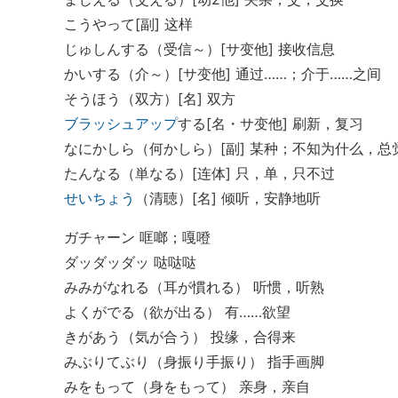
こうやって[副] 这样
じゅしんする（受信～）[サ变他] 接收信息
かいする（介～）[サ变他] 通过……；介于……之间
そうほう（双方）[名] 双方
ブラッシュアップ
する[名・サ变他] 刷新，复习
なにかしら（何かしら）[副] 某种；不知为什么，总
たんなる（単なる）[连体] 只，单，只不过
せいちょう
（清聴）[名] 倾听，安静地听
ガチャーン 哐啷；嘎噔
ダッダッダッ 哒哒哒
みみがなれる（耳が慣れる） 听惯，听熟
よくがでる（欲が出る） 有……欲望
きがあう（気が合う） 投缘，合得来
みぶりてぶり（身振り手振り） 指手画脚
みをもって（身をもって） 亲身，亲自