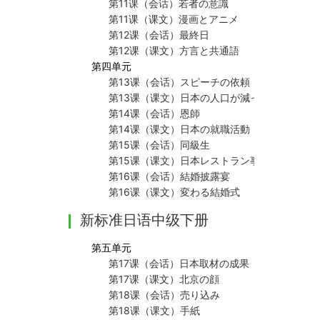
第11课（会话）若者の意識
第11课（课文）漫画とアニメ
第12课（会话）最終日
第12课（课文）方言と共通語
第四单元
第13课（会话）スピーチの依頼
第13课（课文）日本の人口が減っている－少
第14课（会话）恩師
第14课（课文）日本の就職活動
第15课（会话）同級生
第15课（课文）日本レストラン事情
第16课（会话）結婚披露宴
第16课（课文）変わる結婚式
新标准日语中级下册
第五单元
第17课（会话）日本取材の成果
第17课（课文）北京の顔
第18课（会话）売り込み
第18课（课文）手紙