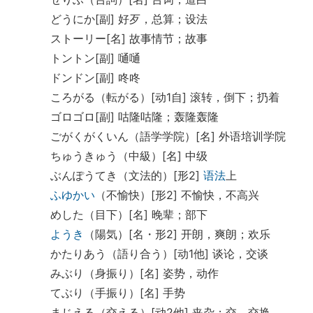
どうにか[副] 好歹，总算；设法
ストーリー[名] 故事情节；故事
トントン[副] 嗵嗵
ドンドン[副] 咚咚
ころがる（転がる）[动1自] 滚转，倒下；扔着
ゴロゴロ[副] 咕隆咕隆；轰隆轰隆
ごがくがくいん（語学学院）[名] 外语培训学院
ちゅうきゅう（中級）[名] 中级
ぶんぽうてき（文法的）[形2]
语法
上
ふゆかい
（不愉快）[形2] 不愉快，不高兴
めした（目下）[名] 晚辈；部下
ようき
（陽気）[名・形2] 开朗，爽朗；欢乐
かたりあう（語り合う）[动1他] 谈论，交谈
みぶり（身振り）[名] 姿势，动作
てぶり（手振り）[名] 手势
まじえる（交える）[动2他] 夹杂；交，交换