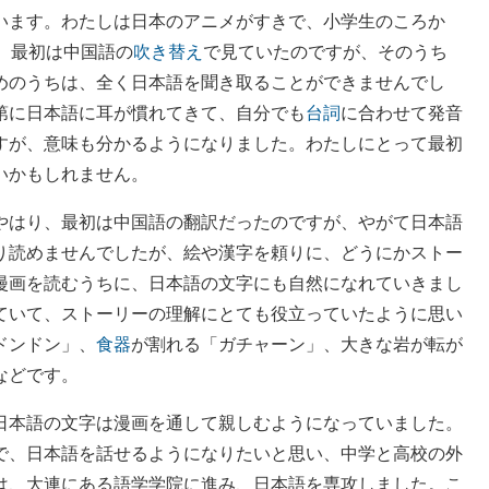
います。わたしは日本のアニメがすきで、小学生のころか
。最初は中国語の
吹き替え
で見ていたのですが、そのうち
めのうちは、全く日本語を聞き取ることができませんでし
第に日本語に耳が慣れてきて、自分でも
台詞
に合わせて発音
すが、意味も分かるようになりました。わたしにとって最初
いかもしれません。
やはり、最初は中国語の翻訳だったのですが、やがて日本語
り読めませんでしたが、絵や漢字を頼りに、どうにかストー
漫画を読むうちに、日本語の文字にも自然になれていきまし
ていて、ストーリーの理解にとても役立っていたように思い
ドンドン」、
食器
が割れる「ガチャーン」、大きな岩が転が
などです。
日本語の文字は漫画を通して親しむようになっていました。
で、日本語を話せるようになりたいと思い、中学と高校の外
は、大連にある語学学院に進み、日本語を専攻しました。こ