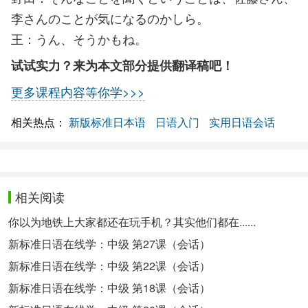
李さんのことが気になるのかしら。
王：うん、そうかもね。
试试实力？来为本文部分提供翻译稿吧！
更多课程内容等你学>>>
相关热点：
新版标准日本语
日语入门
实用日语会话
相关阅读
你以为地铁上大家都还在玩手机？其实他们都在......
新标准日语在线学：中级 第27课（会话）
新标准日语在线学：中级 第22课（会话）
新标准日语在线学：中级 第18课（会话）