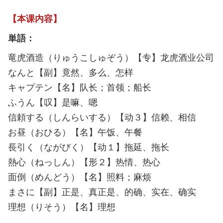
【本课内容】
単語：
竜虎酒造（りゅうこしゅぞう）【专】龙虎酒业公司
なんと【副】竟然、多么、怎样
キャプテン【名】队长；首领；船长
ふうん【叹】是嘛、嗯
信頼する（しんらいする）【动３】信赖、相信
お昼（おひる）【名】午饭、午餐
長引く（ながびく）【动１】拖延、拖长
熱心（ねっしん）【形２】热情、热心
面倒（めんどう）【名】照料；麻烦
まさに【副】正是、真正是、的确、实在、确实
理想（りそう）【名】理想