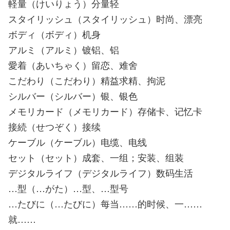
軽量（けいりょう）分量轻
スタイリッシュ（スタイリッシュ）时尚、漂亮
ボディ（ボディ）机身
アルミ（アルミ）镀铝、铝
愛着（あいちゃく）留恋、难舍
こだわり（こだわり）精益求精、拘泥
シルバー（シルバー）银、银色
メモリカード（メモリカード）存储卡、记忆卡
接続（せつぞく）接续
ケーブル（ケーブル）电缆、电线
セット（セット）成套、一组；安装、组装
デジタルライフ（デジタルライフ）数码生活
…型（…がた）…型、…型号
…たびに（…たびに）每当……的时候、一……
就……