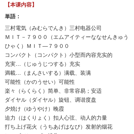
【本课内容】
単語：
三村電気（みむらでんき）三村电器公司
ＭＩＴ－７９００（エムアイティーななせんきゅう
ひゃく）ＭＩＴ—７９００
コンパクト（コンパクト）小型而内容充实的
充実…（じゅうじつする）充实
満載…（まんさいする）满载、装满
可能性（かのうせい）可能性
楽々（らくらく）简单、非常容易；安适
ダイヤル（ダイヤル）旋钮、调谐度盘
夕焼け（ゆうやけ）晚霞
迫力（はくりょく）扣人心弦、动人的力量
打ち上げ花火（うちあげはなび）发射的烟花