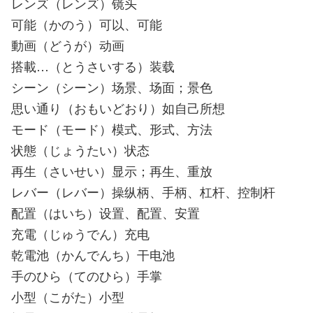
レンズ（レンズ）镜头
可能（かのう）可以、可能
動画（どうが）动画
搭載…（とうさいする）装载
シーン（シーン）场景、场面；景色
思い通り（おもいどおり）如自己所想
モード（モード）模式、形式、方法
状態（じょうたい）状态
再生（さいせい）显示；再生、重放
レバー（レバー）操纵柄、手柄、杠杆、控制杆
配置（はいち）设置、配置、安置
充電（じゅうでん）充电
乾電池（かんでんち）干电池
手のひら（てのひら）手掌
小型（こがた）小型