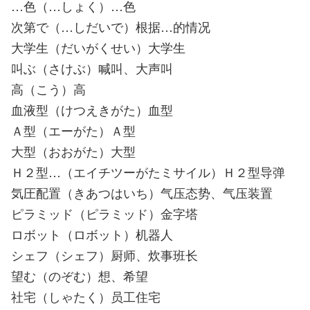
…色（…しょく）…色
次第で（…しだいで）根据…的情况
大学生（だいがくせい）大学生
叫ぶ（さけぶ）喊叫、大声叫
高（こう）高
血液型（けつえきがた）血型
Ａ型（エーがた）Ａ型
大型（おおがた）大型
Ｈ２型…（エイチツーがたミサイル）Ｈ２型导弹
気圧配置（きあつはいち）气压态势、气压装置
ピラミッド（ピラミッド）金字塔
ロボット（ロボット）机器人
シェフ（シェフ）厨师、炊事班长
望む（のぞむ）想、希望
社宅（しゃたく）员工住宅