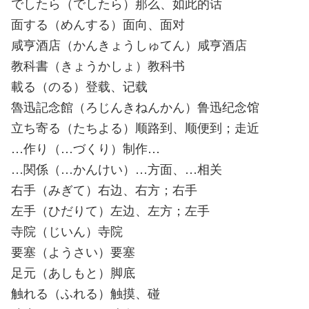
でしたら（でしたら）那么、如此的话
面する（めんする）面向、面对
咸亨酒店（かんきょうしゅてん）咸亨酒店
教科書（きょうかしょ）教科书
載る（のる）登载、记载
魯迅記念館（ろじんきねんかん）鲁迅纪念馆
立ち寄る（たちよる）顺路到、顺便到；走近
…作り（…づくり）制作…
…関係（…かんけい）…方面、…相关
右手（みぎて）右边、右方；右手
左手（ひだりて）左边、左方；左手
寺院（じいん）寺院
要塞（ようさい）要塞
足元（あしもと）脚底
触れる（ふれる）触摸、碰