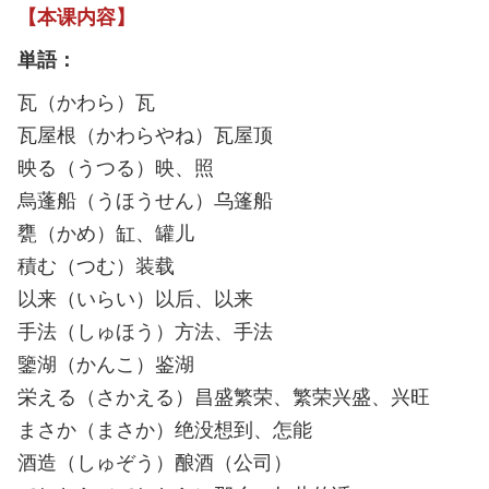
【本课内容】
単語：
瓦（かわら）瓦
瓦屋根（かわらやね）瓦屋顶
映る（うつる）映、照
烏蓬船（うほうせん）乌篷船
甕（かめ）缸、罐儿
積む（つむ）装载
以来（いらい）以后、以来
手法（しゅほう）方法、手法
鑒湖（かんこ）鉴湖
栄える（さかえる）昌盛繁荣、繁荣兴盛、兴旺
まさか（まさか）绝没想到、怎能
酒造（しゅぞう）酿酒（公司）