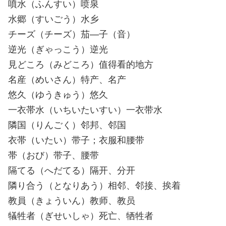
噴水（ふんすい）喷泉
水郷（すいごう）水乡
チーズ（チーズ）茄—子（音）
逆光（ぎゃっこう）逆光
見どころ（みどころ）值得看的地方
名産（めいさん）特产、名产
悠久（ゆうきゅう）悠久
一衣帯水（いちいたいすい）一衣带水
隣国（りんごく）邻邦、邻国
衣帯（いたい）带子；衣服和腰带
帯（おび）带子、腰带
隔てる（へだてる）隔开、分开
隣り合う（となりあう）相邻、邻接、挨着
教員（きょういん）教师、教员
犠牲者（ぎせいしゃ）死亡、牺牲者