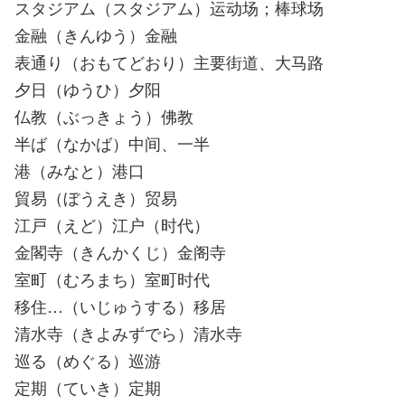
スタジアム（スタジアム）运动场；棒球场
金融（きんゆう）金融
表通り（おもてどおり）主要街道、大马路
夕日（ゆうひ）夕阳
仏教（ぶっきょう）佛教
半ば（なかば）中间、一半
港（みなと）港口
貿易（ぼうえき）贸易
江戸（えど）江户（时代）
金閣寺（きんかくじ）金阁寺
室町（むろまち）室町时代
移住…（いじゅうする）移居
清水寺（きよみずでら）清水寺
巡る（めぐる）巡游
定期（ていき）定期