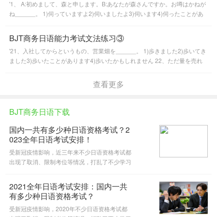
'1、 A:初めまして、森と申します。B:あなたが森さんですか。お噂はかねが
ね______。 1)伺っていますよ2)伺いましたよ3)伺います4)伺ったことがあ
りますよ 2、 A:では、サンプルにつきましては出来上がり...'
BJT商务日语能力考试文法练习③
'21、入社してからというもの、営業畑を______。 1)歩きました2)歩いてき
ました3)歩いたことがあります4)歩いたかもしれません 22、ただ量を売れ
ばいいというのは、時代遅れの考え方だと______。 1)言わなけ...'
查看更多
BJT商务日语下载
国内一共有多少种日语资格考试？2
023全年日语考试安排！
受新冠疫情影响，近三年来不少日语资格考试都
出现了取消、限制考位等情况，打乱了不少学习
者的计划。如今2022年已经过去，疫情逐渐缓
和，社交距离也得到了进一步放开，新的一年将
2021全年日语考试安排：国内一共
会迎来新的机遇和挑战。 日语
有多少种日语资格考试？
受新冠疫情影响，2020年不少日语资格考试都