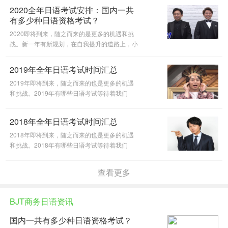
遇和挑战。 日语资格考试有十几种，除了大众
2020全年日语考试安排：国内一共
熟知的日语能力考，其实还有许多
有多少种日语资格考试？
2020即将到来，随之而来的是更多的机遇和挑
战。新一年有新规划，在自我提升的道路上，小
编来给各位助一把力。日语资格考试有十几种，
除了大众熟知的日语能力考，其实还有许多和日
2019年全年日语考试时间汇总
语相关的考试，那么这些资格考
2019年即将到来，随之而来的也是更多的机遇
和挑战。2019年有哪些日语考试等待着我们
呢？沪江日语小编根据历年考试情况，为大家整
理了2019年全年的日语考试时间，想要在新的
2018年全年日语考试时间汇总
一年中通过各种考试鞭策自己、提升自
2018年即将到来，随之而来的也是更多的机遇
和挑战。2018年有哪些日语考试等待着我们
呢？沪江日语小编根据历年考试情况，为大家整
理了2017年全年的日语考试时间，想要在新的
查看更多
一年中通过各种考试鞭策自己、提升自
BJT商务日语资讯
国内一共有多少种日语资格考试？