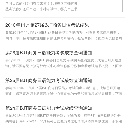
学习日语的同学们看过来啦！！现在国内都有哪
些考试你知道吗？这十来种考试中，哪几个证书
最有用，你知道吗？这些证书中，最适合你报考
的又是哪一个，你知道吗？嘿嘿，小编今天就来
2013年11月第27届BJT商务日语考试结果
为大家一一来介绍啦！
参加2013年11月第27届BJT商务日语能力考试的考生可查看考试结果概要，
同时，即日起可根据注册的有效证件号和密码，登陆商务日语能力考试报名网
站查询考试成绩。
第26届BJT商务日语能力考试成绩查询通知
参与2013年6月第26届BJT商务日语能力考试的考生请注意，成绩已可开始查
询，请不要忘记上教育部考试中心查询你的分数和查看考试结果概要，下面请
看具体通知。
第25届BJT商务日语能力考试成绩查询通知
参与2012年11月第25届BJT商务日语能力考试的考生请注意，成绩已可开始
查询，请不要忘记上教育部考试中心查询你的分数和查看考试结果概要，下面
请看具体通知。
第24届BJT商务日语能力考试成绩查询通知
参加2012年6月第24届BJT商务日语能力考试的考生可于8月16日起根据注册
的有效证件号和密码，登录商务日语能力考试报名网站查询考试成绩；企业用
户可根据企业ID和密码进行查询。成绩单于9月份可在所报考点领取。