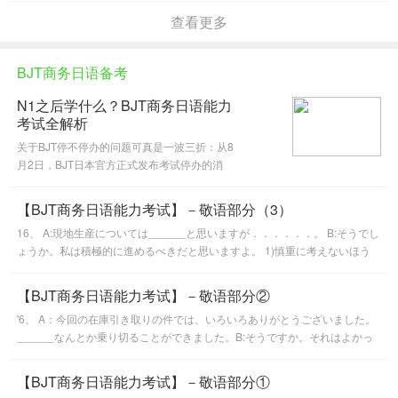
查看更多
BJT商务日语备考
N1之后学什么？BJT商务日语能力
考试全解析
关于BJT停不停办的问题可真是一波三折：从8
月2日，BJT日本官方正式发布考试停办的消
息，12月10日，BJT官方又发布关于2011年起
实施BJT商务日语能力考试的通知。不管怎么
【BJT商务日语能力考试】－敬语部分（3）
说，最后还是决定继续举办这个考试了。那
16、 A:現地生産については______と思いますが．．．．．．。 B:そうでし
ょうか。私は積極的に進めるべきだと思いますよ。 1)慎重に考えないほう
がいい 2)慎重に考えなくてもいい 3...
【BJT商务日语能力考试】－敬语部分②
'6、 A：今回の在庫引き取りの件では、いろいろありがとうございました。
______なんとか乗り切ることができました。B:そうですか。それはよかっ
たですねえ。 1)お世話様で2)おかげになりまして3)おかげさま...'
【BJT商务日语能力考试】－敬语部分①