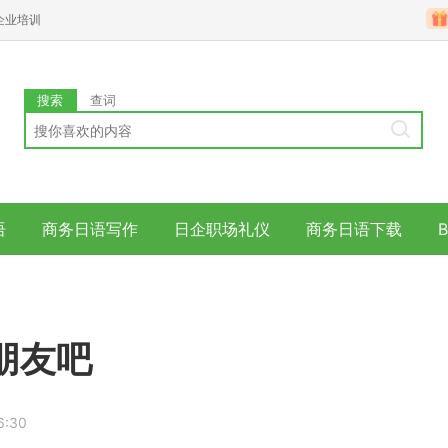
企业培训
搜索
查词
语
商务日语写作
日企职场礼仪
商务日语下载
朋友吧
6:30