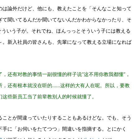
のは論外だけど、他にも、教えたことを「そんなこと知って
ぎて聞いてるんだか聞いてないんだかわからなかったり、そ
そういう子が。
それでね、ほんっっとそういう子には教える
～。新入社員の皆さんも、先輩になって教える立場になれば
，还有对教的事情一副很懂的样子说“这不用你教我都懂”，
听，还有根本就没在听的……这样的大有人在呢。所以，要教
们这些新员工当了前辈教别人的时候就懂了。
ることが間違っていたりすることもあるけどな。でも、そう
下手に「お伺いをたてつつ」間違いを指摘する。とにかく