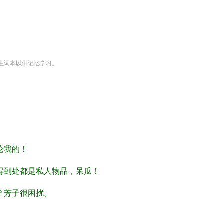
生词本以供记忆学习。
论我的！
得到处都是私人物品，呆瓜！
？芳子很困扰。