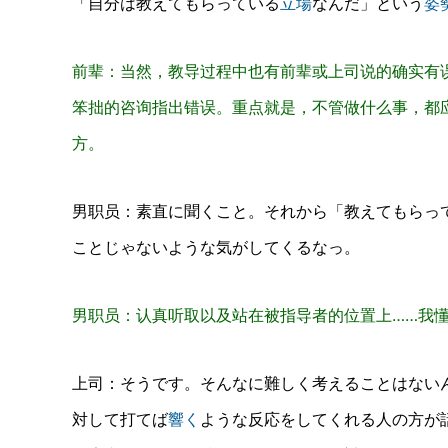
「自分は教えてもらっている
立場
なんだ」という
姿
前辈：当然，教导过程中也有前辈或上司说的确实有
笨拙的咨询指出错误。重点就是，不管做什么事，都
方。
男职员：素直に聞くこと。それから「教えてもらっ
ことじゃないような気がしてくるなっ。
男职员：认真听取以及站在被指导者的位置上……我
上司：
そうです。そんなに難しく考えることはない
対して打てば
響く
ような反応をしてくれる人の方が