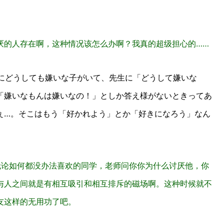
厌的人存在啊，这种情况该怎么办啊？我真的超级担心的……
にどうしても嫌いな子がいて、先生に「どうして嫌いな
「嫌いなもんは嫌いなの！」としか答え様がないときってあ
ぇ…。そこはもう「好かれよう」とか「好きになろう」なん
无论如何都没办法喜欢的同学，老师问你你为什么讨厌他，你
与人之间就是有相互吸引和相互排斥的磁场啊。这种时候就不
友这样的无用功了吧。