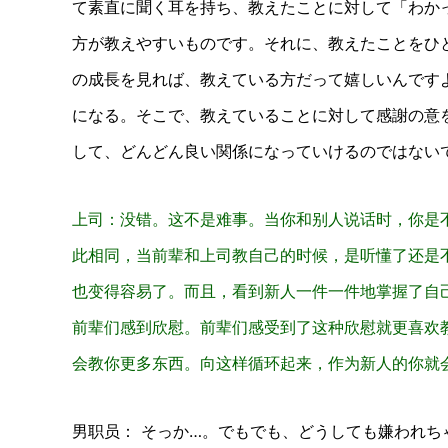
て素直に聞く耳を持ち、教えたことに対して「わか
方が教えやすいものです。
それに、教えたことをひ
の成長を見れば、教えている方だって嬉しいんです
になる。そこで、教えていることに対して感謝の意
して、どんどん良い関係になっていけるのではない
上司：没错。这不是难事。当你和别人说话时，你是
此相同，当前辈和上司教自己的时候，是听懂了还是
也变得容易了。而且，看到新人一件一件地掌握了自
前辈们感到欣慰。前辈们感受到了这种欣慰就更喜欢
会教你更多东西。向这样循环起来，作为新人的你就
男职员： そっか…。でもでも、どうしても嫌われ