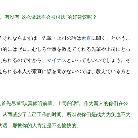
。有没有“这么做就不会被讨厌”的好建议呢？
？それならまずは「先輩・上司の話は
素直
に聞く」というこ
力的にはゼロ。むしろ仕事を教えてくれる先輩や上司にとっ
削られるのですから、
マイナス
といってもいいでしょう。
そ
えられる本人が素直に話を聞かないのでは、教えている方と
点首先尽量“认真倾听前辈、上司的话”。作为新人的你们在公
，从而减少了自己工作的时间。所以说你们是战力为负也不为
的话，那教你的人肯定是不会愉快的。