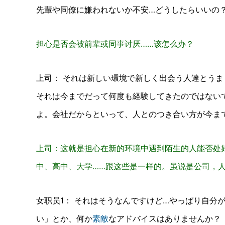
先輩や同僚に嫌われないか不安…どうしたらいいの
担心是否会被前辈或同事讨厌……该怎么办？
上司：
それは新しい環境で新しく出会う人達とうま
それは今までだって何度も経験してきたのではない
よ。会社だからといって、人とのつき合い方が今まで
上司：这就是担心在新的环境中遇到陌生的人能否处
中、高中、大学……跟这些是一样的。虽说是公司，人
女职员1： それはそうなんですけど…やっぱり自分
い」とか、何か
素敵
なアドバイスはありませんか？