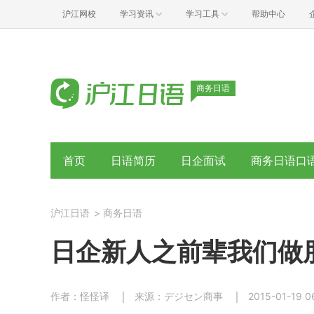
沪江网校
学习资讯
学习工具
帮助中心
商务日语
首页
日语简历
日企面试
商务日语口
沪江日语
>
商务日语
日企新人之前辈我们做
作者：怪怪译
来源：デジセン商事
2015-01-19 0