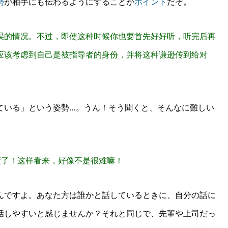
勢
が相手にも伝わるようにすることが
ポイント
だぞ。
误的情况。不过，即使这种时候你也要首先好好听，听完后再
应该考虑到自己是被指导者的身份，并将这种谦逊传到给对
ている」という姿勢…。うん！そう聞くと、そんなに難しい
懂了！这样看来，好像不是很难嘛！
んですよ。
あなた方は誰かと話しているときに、自分の話に
話しやすいと感じませんか？
それと同じで、先輩や上司だっ