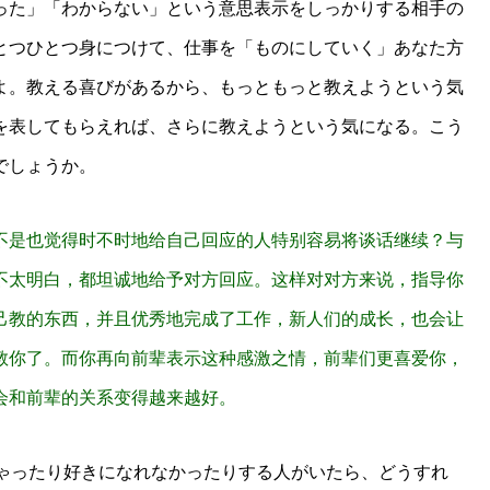
った」「わからない」という意思表示をしっかりする相手の
とつひとつ身につけて、仕事を「ものにしていく」あなた方
よ。
教える喜びがあるから、もっともっと教えようという気
を表してもらえれば、さらに教えようという気になる。こう
でしょうか。
不是也觉得时不时地给自己回应的人特别容易将谈话继续？与
不太明白，都坦诚地给予对方回应。这样对对方来说，指导你
己教的东西，并且优秀地完成了工作，新人们的成长，也会让
教你了。而你再向前辈表示这种感激之情，前辈们更喜爱你，
会和前辈的关系变得越来越好。
ちゃったり好きになれなかったりする人がいたら、どうすれ