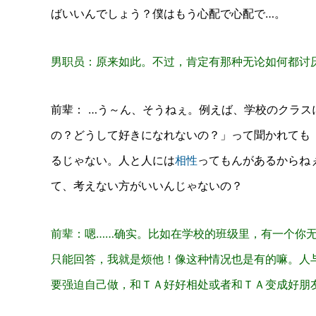
ばいいんでしょう？僕はもう心配で心配で…。
男职员：原来如此。不过，肯定有那种无论如何都讨
前辈：
…う～ん、そうねぇ。例えば、学校のクラス
の？どうして好きになれないの？」って聞かれても
るじゃない。
人と人には
相性
ってもんがあるからね
て、考えない方がいいんじゃないの？
前辈：嗯……确实。比如在学校的班级里，有一个你
只能回答，我就是烦他！像这种情况也是有的嘛。人
要强迫自己做，和ＴＡ好好相处或者和ＴＡ变成好朋