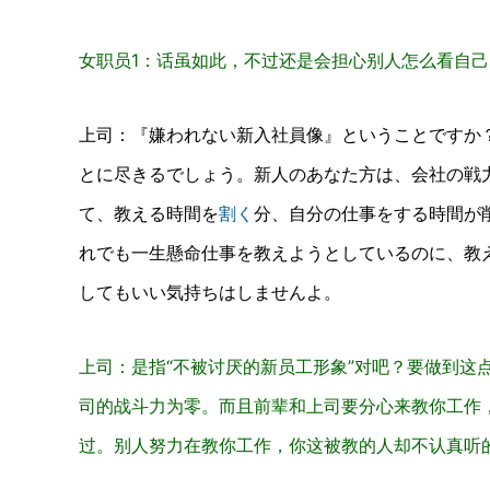
女职员1：话虽如此，不过还是会担心别人怎么看自己
上司：
『嫌われない新入社員像』ということですか
とに尽きるでしょう。
新人のあなた方は、会社の戦
て、教える時間を
割く
分、自分の仕事をする時間が
れでも一生懸命仕事を教えようとしているのに、教
してもいい気持ちはしませんよ。
上司：是指“不被讨厌的新员工形象”对吧？要做到这
司的战斗力为零。而且前辈和上司要分心来教你工作
过。别人努力在教你工作，你这被教的人却不认真听