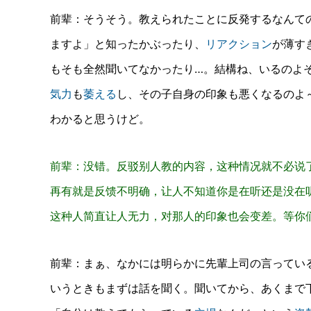
前辈：
そうそう。教えられたことに反発するなんて
ますよ」と知ったかぶったり、
リアクション
が薄す
もそも全然聞いてなかったり…。結構ね、いるのよ
気力
も
萎える
し、その子自身の印象も悪くなるのよ
わかると思うけど。
前辈：没错。反驳别人教的内容，这种情况就不必说了
再有就是反馈不明确，让人不知道你是在听还是没在
这种人简直让人无力，对那人的印象也会变差。等你
前辈：
まぁ、なかには明らかに先輩上司の言ってい
いうときもまずは話を聞く。
聞いてから、あくまで