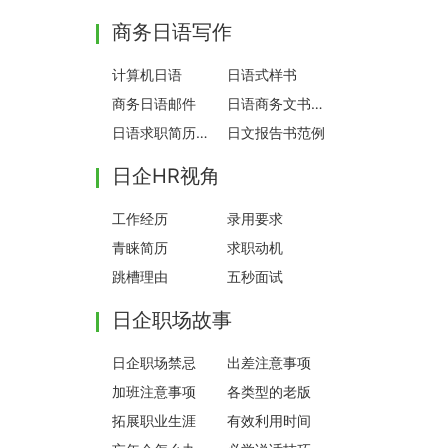
商务日语写作
计算机日语
日语式样书
商务日语邮件
日语商务文书范例
日语求职简历写法
日文报告书范例
日企HR视角
工作经历
录用要求
青睐简历
求职动机
跳槽理由
五秒面试
日企职场故事
日企职场禁忌
出差注意事项
加班注意事项
各类型的老版
拓展职业生涯
有效利用时间