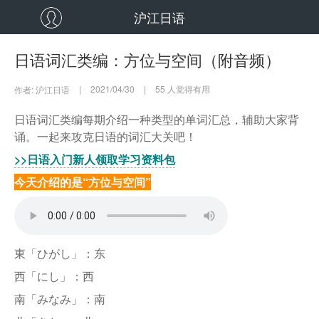
沪江日语
日语词汇类编：方位与空间（附音频）
|
2021/04/30
|
55
人觉得有用
作者: 沪江日语
日语词汇类编每期介绍一种类型的单词汇总，辅助大家背
诵。一起来攻克日语的词汇大关吧！
>>日语入门新人领取学习资料包
今天介绍的是“方位与空间”
東「ひがし」：东
西「にし」：西
南「みなみ」：南