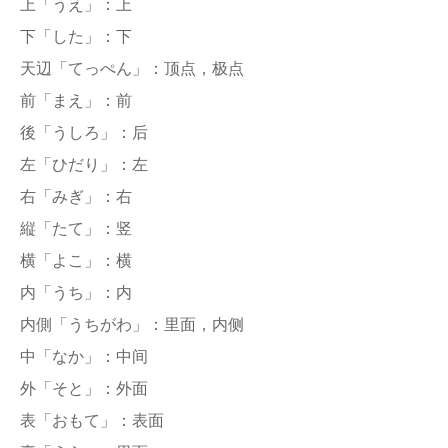
上「うえ」：上
下「した」：下
天辺「てっぺん」：顶点，极点
前「まえ」：前
後「うしろ」：后
左「ひだり」：左
右「みぎ」：右
縦「たて」：竖
横「よこ」：横
内「うち」：内
内側「うちがわ」：里面，内侧
中「なか」：中间
外「そと」：外面
表「おもて」：表面