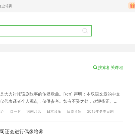
企业培训
搜索相关课程
大力衬托该剧故事的传媒歌曲。[/cn] 声明：本双语文章的中文
仅代表译者个人观点，仅供参考。如有不妥之处，欢迎指正。
： CD 01. バブル 02. ロード 03. BIG
章介
ロード
湘南乃风
日本音乐
日剧音乐
2015年冬季日剧
 ロード（Instrumental） 06. BIG UP（Instrumental） 《ロード》
习使用。本网站自身不存储、控制、修改被链接的内容。"沪江网"高
司还会进行偶像培养