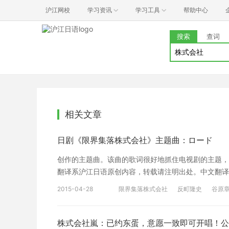
沪江网校
学习资讯
学习工具
帮助中心
搜索
查词
相关文章
日剧《限界集落株式会社》主题曲：ロード
创作的主题曲。该曲的歌词很好地抓住电视剧的主题，是
翻译系沪江日语原创内容，转载请注明出处。中文翻译
《限界集落株式会社》海报： 单曲封面： 收录曲
2015-04-28
限界集落株式会社
反町隆史
谷原
UP（remastered） 04. バブル（Instrumental） 05.
音频欣赏： 声明：音视频均来自互联网链接，仅供学
度重视知识产权保护。当如发现本网站发布的信息包
株式会社嵐：已约东蛋，意愿一致即可开唱！公