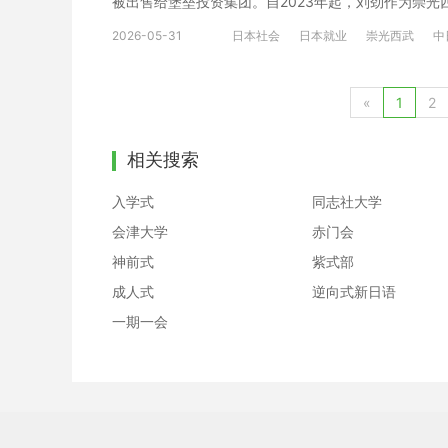
被出售给堡垒投资集团。自2023年起，刘劲作为崇光西武
个自治体实际进行班级运营，持续积累经验，同时致力
氏は社長就任にあたり、「この間、当社は財務基盤を
上指导所需的环境建设。[/cn] ※本文译文为沪江日语
2026-05-31
日本社会
日本就业
崇光西武
中
革など、さまざまな経営構造改革を推進し、成長に向
人才直逼10万
れまでの改革フェーズから一歩進み、明確に成長に向
に事業運営に関与し、意思決定のスピードを一層高め
«
1
2
とコメントした。[/en] [cn]刘劲在就任社长之
革、成本结构优化、组织改革等多项经营结构改革，稳
相关搜索
公司将从以往的改革阶段向前迈进一步，进入明确以增
公司业务运营，进一步提高决策速度，迅速解决各项课题，
入学式
同志社大学
禁止转载。 精彩阅读推荐：索尼宣布史上第一位女性C
会津大学
赤门会
神前式
紫式部
成人式
逆向式新日语
一期一会