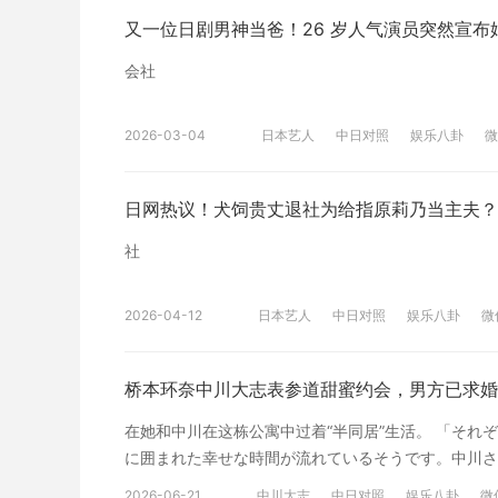
将依法采取措施移除相关内容或屏蔽相关链接。 在线地址：http://w
又一位日剧男神当爸！26 岁人气演员突然宣
会社
2026-03-04
日本艺人
中日对照
娱乐八卦
微
日网热议！犬饲贵丈退社为给指原莉乃当主夫？
社
2026-04-12
日本艺人
中日对照
娱乐八卦
微
桥本环奈中川大志表参道甜蜜约会，男方已求婚
在她和中川在这栋公寓中过着“半同居”生活。 「それ
に囲まれた幸せな時間が流れているそうです。中川さ
と思ってます”と願望を明かしていました。すでに橋
2026-06-21
中川大志
中日对照
娱乐八卦
微