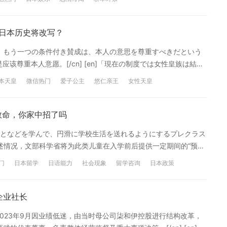
自都养着两只狗，同居的话就有四只爱犬陪伴度过幸福时光。中川曾
所以很想结婚’。而且有报道称他已经向桥本求过婚，正在等待合适
に公開される映画『キングダム 魂の決戦』の公開を控え、イベント
，日本历史将改写？
刑事ドラマや三谷幸喜氏が手掛ける舞台『アメリカン・ドリー
n]また、もう一つの条件付き賛成は、本人の意思を尊重すべきだという
りが束の間のオフに出かけた“パジャマデート”。願望が現実にな
是应该尊重本人意愿。[/cn] [en]「現在の制度では女性皇族は結婚
王者天下5:魂之对决》的宣传工作，奔波于各大活动。而中川也在
しなければ離れることが難しい現実もある。本人の意思に反して
an Dream》进行拍摄和排练。工作超忙的两人在短暂休息时光进行
本天皇
微信热门
爱子公主
悠仁亲王
女性天皇
転倒です」[/en] [cn]“在现行制度下，女性皇族婚后将脱离皇
了。 ※本文译文为沪江日语原创，未经授权禁止转载。 精彩阅读推
人意愿‘必须留在皇室’的情况也是本末倒置”。[/cn] [en]自民
网友吐槽你有完没完
质疑[/cn] [en]さらに、「自民党の多くの政治家が男系男子に強く
语救命，你家中招了吗
らではないか」、「断絶の危機は自民党案のような『性別』にこ
となどを学んで、円滑に学校生活を送れるようにするプレクラス
付け焼刃の対症療法では、同じ議論が繰り返される」など、自民
基于上述情况，文部科学省将为此类儿童在入学前后提供一定期间的“预备
en] [cn]此外，也有网友对自民党的态度提出质疑，如“自民党很
生活，计划从2027年度启动该示范项目。[/cn] [en]文科省に
益吗？”“皇室断绝危机就是因为像自民党方案中那样一直执着于‘性
门
日本留学
日语能力
社会现象
留学咨询
日本政策
横浜市や浜松市など、設置が進んでいる自治体もある。ただ、学
重演”。[/cn] [en]こうした結果に対し、Yahoo!ニュースの
据文部科学省介绍，该预备班级项目正在外国籍居民较多的横滨市、滨松
られた。[/en] [cn]对于这些结果，雅虎新闻的评论区也出现
而异。[/cn] [en]このため、文科省の事業では、複数の自治
企业社长
天皇制の根幹に関わる問題であり、国民の理解と共感も欠かせません。
教材開発にも取り組む。子どもが少数しかいない地域で、オンラ
はなく、国民の声にも真摯に耳を傾けながら議論を進めていく姿
西武2023年9月因业绩低迷，由当时母公司柒和伊控股进行结构改革，
予定だ。[/en] [cn]因此，文部科学省将通过该项目，选定多
关乎天皇制度根本的问题，国民的理解与共鸣不可或缺。我认为政府不