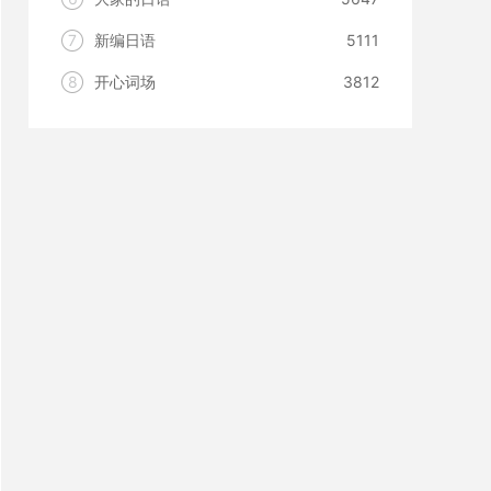
7
新编日语
5111
8
开心词场
3812