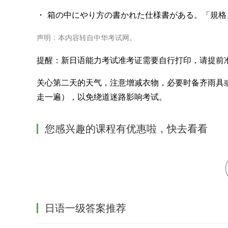
・ 箱の中にやり方の書かれた仕様書がある。「規格
声明：本内容转自中华考试网。
提醒：新日语能力考试准考证需要自行打印，请提前
关心第二天的天气，注意增减衣物，必要时备齐雨具
走一遍），以免绕道迷路影响考试。
您感兴趣的课程有优惠啦，快去看看
日语一级答案推荐