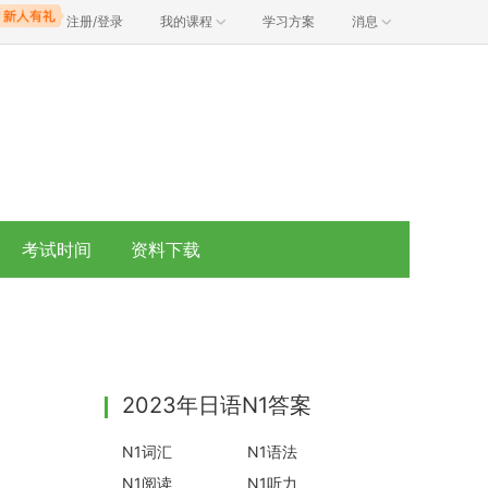
注册/登录
我的课程
学习方案
消息
考试时间
资料下载
2023年日语N1答案
N1词汇
N1语法
N1阅读
N1听力