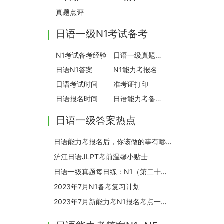
真题点评
日语一级N1考试备考
N1考试备考经验
日语一级真题模拟
日语N1答案
N1能力考报名
日语考试时间
准考证打印
日语报名时间
日语能力考备考专题
日语一级答案热点
日语能力考报名后，你该做的事有哪些
沪江日语JLPT考前温馨小贴士
日语一级真题每日练：N1（第二十四期）
2023年7月N1备考复习计划
2023年7月新能力考N1报名考点一览（19）