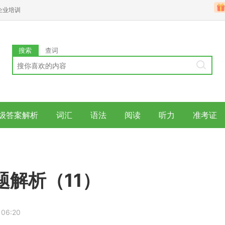
企业培训
搜索
查词
级答案解析
词汇
语法
阅读
听力
准考证
解析（11）
 06:20