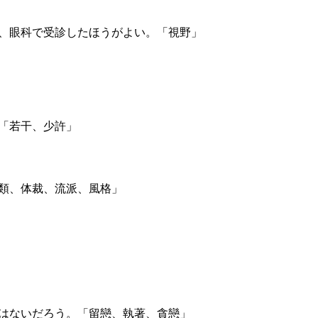
ら、眼科で受診したほうがよい。「視野」
）
「若干、少許」
種類、体裁、流派、風格」
とはないだろう。「留戀、執著、貪戀」