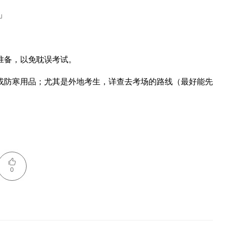
」
准备，以免耽误考试。
或防寒用品；尤其是外地考生，详查去考场的路线（最好能先
0