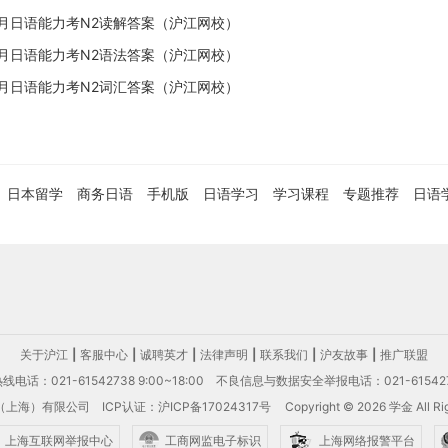
年7月日语能力考N2读解答案（沪江网校）
年7月日语能力考N2语法答案（沪江网校）
年7月日语能力考N2词汇答案（沪江网校）
日本留学
商务日语
手机版
日语学习
学习课程
专题推荐
日语
关于沪江
|
客服中心
|
诚聘英才
|
法律声明
|
联系我们
|
沪友故事
|
推广联盟
电话：021-61542738 9:00~18:00
不良信息与数据安全举报电话：021-61542
（上海）有限公司
ICP认证：沪ICP备17024317号
Copyright © 2026 学金 All Rig
上海互联网举报中心
工商网监电子标识
上海网络报警平台