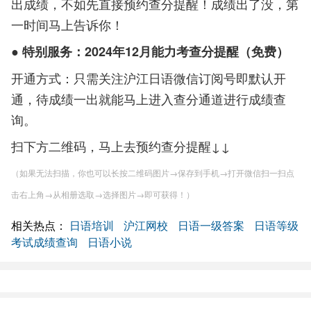
出成绩，不如先直接预约查分提醒！成绩出了没，第
一时间马上告诉你！
● 特别服务：2024年12月能力考查分提醒（免费）
开通方式：只需关注沪江日语微信订阅号即默认开
通，待成绩一出就能马上进入查分通道进行成绩查
询。
扫下方二维码，马上去预约查分提醒↓↓
（如果无法扫描，你也可以长按二维码图片→保存到手机→打开微信扫一扫点
击右上角→从相册选取→选择图片→即可获得！）
相关热点：
日语培训
沪江网校
日语一级答案
日语等级
考试成绩查询
日语小说