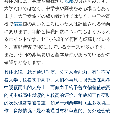
具体的には、学歴や会社から
地頭
の良さをみます。
大学だけではなく、中学校や高校をみる場合もあり
ます。大学受験での成功者だけではなく、中学や高
校で
偏差
値の高いところにいた人は評価される傾向
にあります。年齢と転職回数についてもよくみられ
るポイントです。1年から2年で何回も転職している
と、書類審査でNGにしているケースが多いです。
また、今回の募集要項と基本条件があっているかの
確認などをします。
具体来说，就是通过学历、公司来看能力。有时不光
看大学，也看初中高中。人们不再只把眼光放在高考
中脱颖而出的人身上，而倾向于给予曾在偏差值较高
的初中或高中就读的人较高的评价。年龄和工作变动
的次数也常常被看重。如果一到两年时间里多次换工
作，多数情况下是不能通过材料审查的。另外还会确