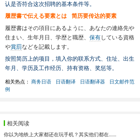
认是否符合这次招聘的基本条件等。
履歴書で伝える要素とは 简历要传达的要素
履歴書はその項目にあるように、あなたの連絡先や
住まい、生年月日、学歴と職歴、
保有
している資格
や
賞罰
などを記載します。
按照简历上的项目，填入你的联系方式、住址、出生
年月、学历及工作经历、持有资格、奖惩等。
相关热点：
商务日语
日语翻译
日语翻译器
日文邮件范
例
相关阅读
你以为地铁上大家都还在玩手机？其实他们都在......