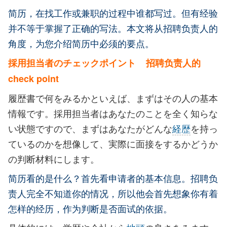
简历，在找工作或兼职的过程中谁都写过。但有经验
并不等于掌握了正确的写法。本文将从招聘负责人的
角度，为您介绍简历中必须的要点。
採用担当者のチェックポイント 招聘负责人的
check point
履歴書で何をみるかといえば、まずはその人の基本
情報です。採用担当者はあなたのことを全く知らな
い状態ですので、まずはあなたがどんな
経歴
を持っ
ているのかを想像して、実際に面接をするかどうか
の判断材料にします。
简历看的是什么？首先看申请者的基本信息。招聘负
责人完全不知道你的情况，所以他会首先想象你有着
怎样的经历，作为判断是否面试的依据。