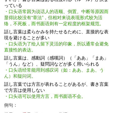
っている
・口头语常因为说话人的语顺、倒置、中断等原因而
显得比较没有“章法”，但相对来说表现形式较为活
络，不死板，而书面语则有一定程度的框架规范。
話し言葉は柔らかみを持たせるために、直接的な表
現を避けることが多い
・口头语为了给人留下灵活的印象，所以通常会避免
直接性的表达。
話し言葉は、感動詞（感嘆詞）（「ああ」「まあ」
「うん」など）、疑問詞などが多く用いられる
・口头语经常能用到感叹词（如：ああ、まあ、う
ん）和疑问词。
話し言葉では方言が表れることがあるが、書き言葉
で方言は使用しない
・口头语可以使用方言，而书面语不会。
例句：