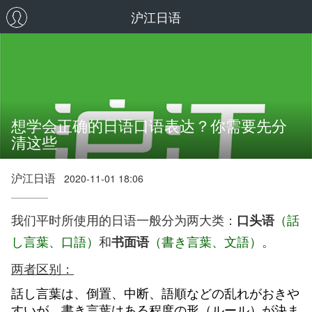
沪江日语
想学会正确的日语口语表达？你需要先分
清这些
沪江日语
2020-11-01 18:06
我们平时所使用的日语一般分为两大类：
（話
口头语
し言葉、口語）
和
（書き言葉、文語）
。
书面语
两者区别：
話し言葉は、倒置、中断、語順などの乱れがおきや
すいが、書き言葉はある程度の形（ルール）が決ま