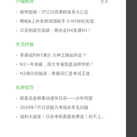
小编推荐
更多
精华指南：沪江日语课程体系大汇总
网校&上外名师强强联手 0-N1轻松实现
日语初级升高级：两步走N4直通N1！
学员经验
零基础到N1满分 大神之路如何走？
N2一年攻破，四大专项我是这样学的！
N2满分经验谈：掌握词汇是考试王道
名师指导
跟葱花老师看动漫学日语——少年同盟
2024年7月日语能力考报名常见问题
福利大放送！日语考研真题免费送！你不上岸，谁上岸！