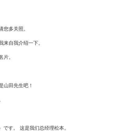
也请您多关照。
 我来自我介绍一下。
名片。
。
您是山田先生吧！
。
）です。 这是我们总经理松本。