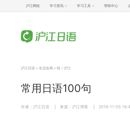
沪江网校
学习资讯
学习工具
帮助中心
沪江日语
>
生活实用
>
哇！沪江
常用日语100句
作者：沪江日语
来源：沪江博客
2019-11-05 18: