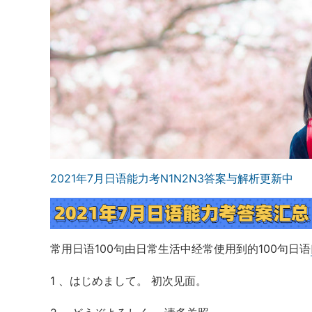
2021年7月日语能力考N1N2N3答案与解析更新中
常用日语100句由日常生活中经常使用到的100句日语
1 、はじめまして。 初次见面。