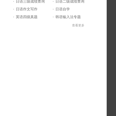
日语三级成绩查询
日语二级成绩查询
日语作文写作
日语自学
英语四级真题
韩语输入法专题
中文翻译日文
日语输入法
查看更多
宫崎骏动画电影
日语三级答案
标准日本语
日本留学
英语四级答案
英语四级成绩查询
单词大全
日本电影
英文简历
好看的日剧
日语基础入门
日语N4N5
日语一级答案
日语一级真题
英语六级答案
日语等级考试成绩查询
日语二级答案
日语能力考试报名
日语一级成绩查询
日语五十音图