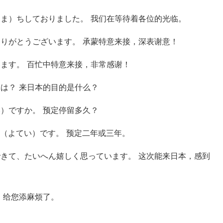
（ま）ちしておりました。 我们在等待着各位的光临。
ありがとうございます。 承蒙特意来接，深表谢意！
います。 百忙中特意来接，非常感谢！
）は？ 来日本的目的是什么？
い）ですか。 预定停留多久？
定（よてい）です。 预定二年或三年。
できて、たいへん嬉しく思っています。 这次能来日本，感到
 给您添麻烦了。