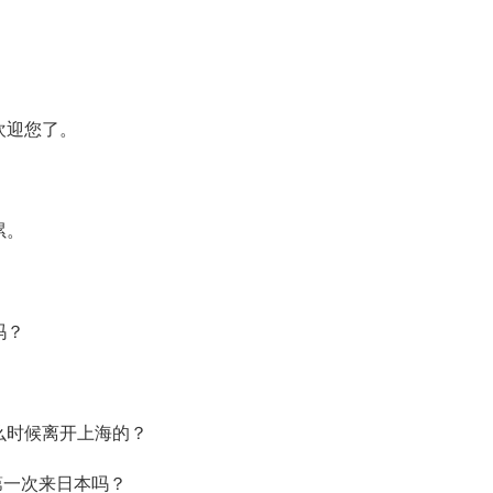
欢迎您了。
累。
吗？
。
么时候离开上海的？
第一次来日本吗？