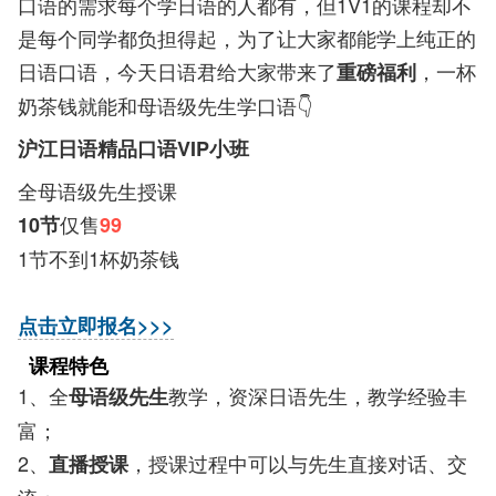
口语的需求每个学日语的人都有，但1V1的课程却不
是每个同学都负担得起，为了让大家都能学上纯正的
日语口语，今天日语君给大家带来了
，一杯
重磅福利
奶茶钱就能和
母语级先生
学口语👇
沪江日语精品口语VIP小班
全母语级先生授课
仅售
10节
99
1节不到1杯奶茶钱
点击立即报名>>>
课程特色
1、全
教学，资深日语先生，教学经验丰
母语级先生
富；
2、
，授课过程中可以与先生直接对话、交
直播授课