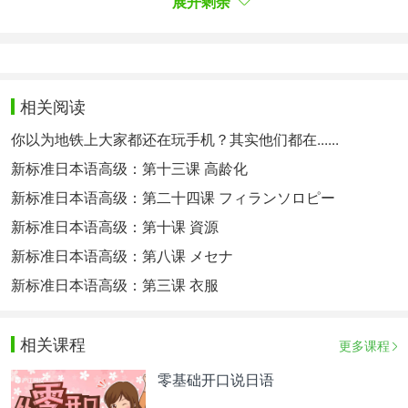
展开剩余
心，持之以恒，你的努力终会得到回报。
特别提醒：如果大家想要了解更多日语方面知识，或
者想要深入学习日语的，可以扫以下二维码，定制沪
相关阅读
江网校精品课程，高效实用的个性化学习方案，专属
你以为地铁上大家都还在玩手机？其实他们都在......
督导全程伴学
新标准日本语高级：第十三课 高龄化
面对日语学习，提升听力技巧常常是个挑战。像每一
新标准日本语高级：第二十四课 フィランソロピー
种语言学习一样，训练听力需要时间和策略。上文小
新标准日本语高级：第十课 資源
编为大家整理了日语听力能力训练方法?欢迎大家阅
新标准日本语高级：第八课 メセナ
读。
新标准日本语高级：第三课 衣服
相关热点：
日语n3真题
相关课程
更多课程
零基础开口说日语