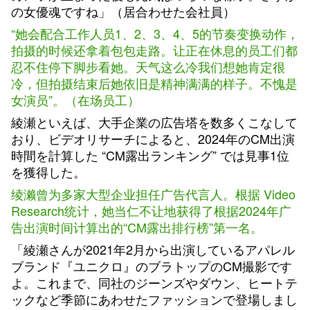
の女優魂ですね」（居合わせた会社員）
“她会配合工作人员1、2、3、4、5的节奏变换动作，
拍摄的时候还拿着包包走路。让正在休息的员工们都
忍不住停下脚步看她。天气这么冷我们想她肯定很
冷，但拍摄结束后她依旧是精神满满的样子。不愧是
女演员”。（在场员工）
綾瀬といえば、大手企業の広告塔を数多くこなして
おり、ビデオリサーチによると、2024年のCM出演
時間を計算した “CM露出ランキング” では見事1位
を獲得した。
绫濑曾为多家大型企业担任广告代言人。根据 Video
Research统计，她当仁不让地获得了根据2024年广
告出演时间计算出的“CM露出排行榜”第一名。
「綾瀬さんが2021年2月から出演しているアパレル
ブランド『ユニクロ』のブラトップのCM撮影です
よ。これまで、同社のジーンズやダウン、ヒートテ
ックなど季節にあわせたファッションで登場しまし