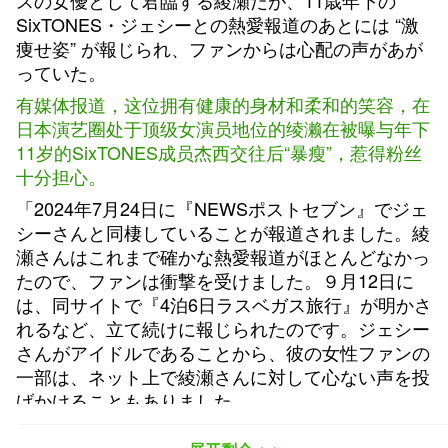
スの女優として君臨する綾瀬だが、11歳年下の
SixTONES・ジェシーとの熱愛報道のあとには “激
痩せ姿” が報じられ、ファンからは心配の声があが
っていた。
有媒体报道，这位拥有健康的身材和柔和的笑容，在
日本演艺圈处于顶级女演员地位的绫濑在被曝与年下
11岁的SixTONES成员杰西交往后“暴瘦”，惹得粉丝
十分担心。
「2024年7月24日に『NEWSポストセブン』でジェ
シーさんと同棲していることが報道されました。綾
瀬さんはこれまで確かな熱愛報道がほとんどなかっ
たので、ファンは衝撃を受けました。９月12日に
は、同サイトで『4泊6日ラスベガス旅行』が明かさ
れるなど、立て続けに報じられたのです。ジェシー
さんがアイドルであることから、彼の女性ファンの
一部は、ネット上で綾瀬さんに対して心ない声を投
げかけることもありました。
“2024年7月24日，《news postseven》报道了绫濑