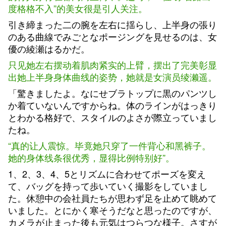
度格格不入”的美女很是引人关注。
引き締まった二の腕を左右に揺らし、上半身の張り
のある曲線でみごとなポージングを見せるのは、女
優の綾瀬はるかだ。
只见她左右摆动着肌肉紧实的上臂，摆出了完美彰显
出她上半身身体曲线的姿势，她就是女演员绫濑遥。
「驚きましたよ。なにせブラトップに黒のパンツし
か着ていないんですからね。体のラインがはっきり
とわかる格好で、スタイルのよさが際立っていまし
たね。
“真的让人震惊。毕竟她只穿了一件背心和黑裤子。
她的身体线条很优秀，显得比例特别好”。
1、2、3、4、5とリズムに合わせてポーズを変え
て、バッグを持って歩いていく撮影をしていまし
た。休憩中の会社員たちが思わず足を止めて眺めて
いました。とにかく寒そうだなと思ったのですが、
カメラが止まった後も元気はつらつな様子。さすが