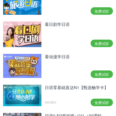
「本人は太りやすい体質を気にしているそうです
が、スタイル維持の秘訣は『我慢しないこと』だそ
免费试听
うです。たくさん食べたぶん、運動するのがモット
ーだそう。2025年の目標は “健康” と口にしていま
看日剧学日语
したから、運動することでしっかり筋肉もつき、こ
れほど美しいスタイルになっているということでし
ょう」（同）
免费试听
“她本人也知道自己是易胖体质，所以维持身材的秘
诀就是‘不忍耐’。她的座右铭似乎是吃多少练多少。
看动漫学日语
绫濑自称2025年的目标是‘健康’，所以才会积极运动
锻炼肌肉，这才有了如此优秀美丽的身材吧”。（同
上）
免费试听
3月24日に40歳を迎える綾瀬。プライベートも仕事
も順風満帆のようだ。
日语零基础直达N1【甄选畅学卡】
3月24日就将迎来40岁的绫濑。无论是工作还是生活
都非常顺利。
866课时
免费试听
「ジェシーさんとの交際については、徐々にオープ
日语0-N2签约班+1V1（30课时