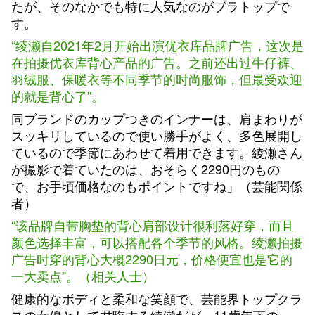
たが、そのなかでも特に人気なのがブラトップで
す。
“绫濑自2021年2月开始出演优衣库品牌广告，这次是
在拍摄优衣库背心产品的广告。之前还出过牛仔裤、
羽绒服、保暖衣等不同季节的时尚服饰，但最受欢迎
的就是背心了”。
同ブランドのカップつきのインナーは、肩まわりが
スッキリしているので使い勝手がよく、多色展開し
ているので季節にあわせて着用できます。綾瀬さん
が撮影で着ていたのは、おそらく2290円のもの
で、お手頃価格なのもポイントですね」（芸能関係
者）
“该品牌自带胸垫的背心肩部设计很利落好穿，而且
颜色选择丰富，可以搭配各个季节的风格。绫濑拍摄
广告时穿的背心大概2290日元，价格便宜也是它的
一大卖点”。（相关人士）
健康的なボディと柔和な笑顔で、芸能界トップクラ