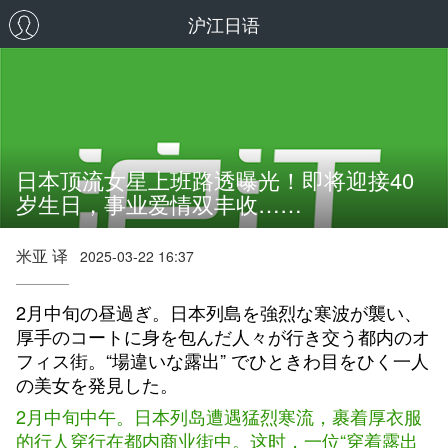
沪江日语
日本顶流女星上班路透曝光！即将迎接40
岁生日，事业爱情双丰收……
米亚 译
2025-03-22 16:37
2月中旬の昼過ぎ。日本列島を強烈な寒波が襲い、
厚手のコートに身を包んだ人々が行き交う都内のオ
フィス街。“場違いな露出” でひときわ目をひく一人
の美女を発見した。
2月中旬中午。日本列岛遭遇猛烈寒流，裹着厚衣服
的行人穿行在都内商业街中。这时，一位“穿着露出