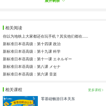
展开剩余
和杰西同居的新闻。此前绫濑几乎没有确凿的恋情绯
闻，所以这次让粉丝很是震惊。9月12日，该刊又报
道他们二人‘6天4晚拉斯维加斯游’，这段恋情的后续
报道不断涌出。由于杰西是名偶像，所以网络上不乏
他的一些女性粉丝对绫濑发出无情批判”。
相关阅读
一連の騒動の影響なのか、10月に登壇した『第37
你以为地铁上大家都还在玩手机？其实他们都在......
回東京国際映画祭』では胸元がパックリ開いた黒色
のロングドレスを着ていたのですが、綾瀬さんのス
新标准日本语高级：第十四课 政治
タイルがほっそりしていたため、『痩せすぎでは』
新标准日本语高级：第十九课 科学
と体調を気遣う声がSNS上で多くあがりました」
新标准日本语高级：第十一课 エネルギー
（芸能記者）
新标准日本语高级：第八课 メセナ
“不知道是不是这一系列骚动的影响，10月，绫濑遥
一身黑色低领连衣裙装扮出席‘第37届东京国际电影
新标准日本语高级：第六课 音楽
节’，当时她的身材看起来瘦了很多，所以很多网友
担心她‘是不是瘦过头了’。”（娱乐记者）
相关课程
更多课程
だが、今回の “ブラトップ姿” は健康そのものだ。
零基础畅游日本关东
不过，这次“背心穿搭”的绫濑遥看起来非常健康。