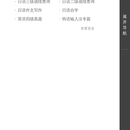
日语三级成绩查询
日语二级成绩查询
日语作文写作
日语自学
展
英语四级真题
韩语输入法专题
开
导
中文翻译日文
日语输入法
查看更多
航
宫崎骏动画电影
日语三级答案
标准日本语
日本留学
英语四级答案
英语四级成绩查询
单词大全
日本电影
英文简历
好看的日剧
日语基础入门
日语N4N5
日语一级答案
日语一级真题
英语六级答案
日语等级考试成绩查询
日语二级答案
日语能力考试报名
日语一级成绩查询
日语五十音图