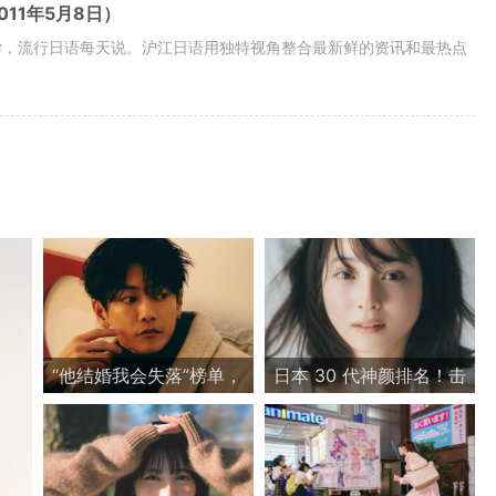
011年5月8日）
学，流行日语每天说。沪江日语用独特视角整合最新鲜的资讯和最热点
“他结婚我会失落”榜单，
日本 30 代神颜排名！击
樱花妹还是不能放过
败新垣结衣、长泽雅
他？
美，第一居然是她？