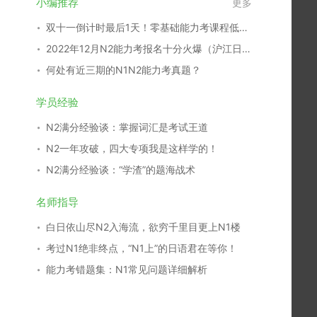
小编推荐
更多
双十一倒计时最后1天！零基础能力考课程低至4元/课时起！
2022年12月N2能力考报名十分火爆（沪江日语快讯）
何处有近三期的N1N2能力考真题？
学员经验
N2满分经验谈：掌握词汇是考试王道
N2一年攻破，四大专项我是这样学的！
N2满分经验谈：“学渣”的题海战术
名师指导
白日依山尽N2入海流，欲穷千里目更上N1楼
考过N1绝非终点，“N1上”的日语君在等你！
能力考错题集：N1常见问题详细解析