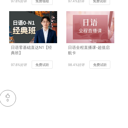
97.8%好评
免费领取
97.4%好评
免费试听
日语零基础直达N1【经
日语全程直播课-超值启
典班】
航卡
97.8%好评
免费试听
98.4%好评
免费试听
0