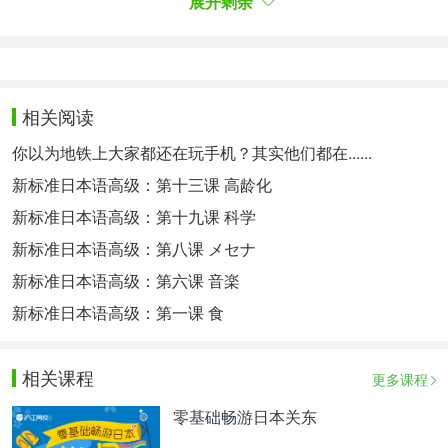
展开剩余
相关阅读
你以为地铁上大家都还在玩手机？其实他们都在......
新标准日本语高级：第十三课 高龄化
新标准日本语高级：第十九课 科学
15年前、愛子さまが登校に不安を感じられ休みがち
新标准日本语高级：第八课 メセナ
になったとき、由莉がそばにいたおかげで安らぎを
新标准日本语高级：第六课 音楽
得られていたと伺っています。また愛子さまが成年
された際に公開された写真や映像は、由莉をいたわ
新标准日本语高级：第一课 食
りながら御所のお庭を歩く場面でした。それは、と
もに成長し、日常を過ごしてきた“絆”が伝わるもの
相关课程
更多课程
だったと強く感じた。
“15年前，爱子公主因不安于上学而频频缺课时，正
零基础畅游日本关东
是有由莉的陪伴，才让她获得了慰藉。爱子公主成年