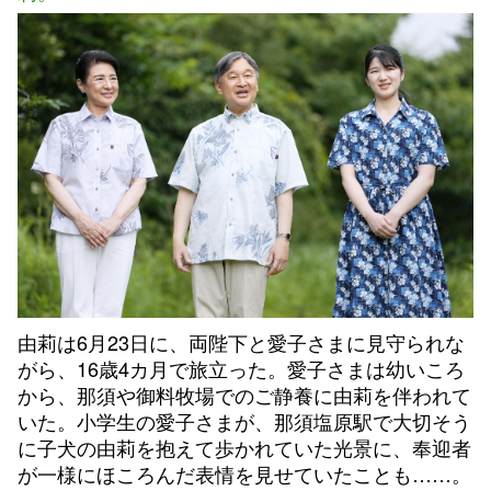
由莉は6月23日に、両陛下と愛子さまに見守られな
がら、16歳4カ月で旅立った。愛子さまは幼いころ
から、那須や御料牧場でのご静養に由莉を伴われて
いた。小学生の愛子さまが、那須塩原駅で大切そう
に子犬の由莉を抱えて歩かれていた光景に、奉迎者
が一様にほころんだ表情を見せていたことも……。