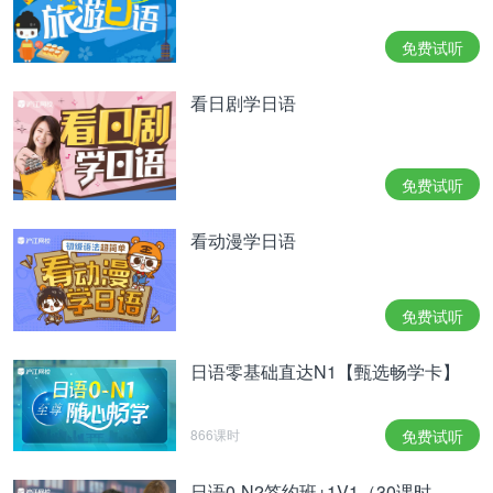
时公开的照片视频中，也都是她带着由莉在御所庭院
中散步的画面。这都让我们深切感受到她们共同成长
免费试听
累积起来的深厚羁绊”。
看日剧学日语
免费试听
看动漫学日语
免费试听
日语零基础直达N1【甄选畅学卡】
866课时
免费试听
日语0-N2签约班+1V1（30课时