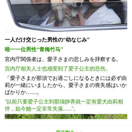
一人だけ交じった男性の“幼なじみ”
唯一一位男性“青梅竹马”
宮内庁関係者は、愛子さまの悲しみを拝察する。
宫内厅相关人士也感受到了爱子公主的悲伤。
「愛子さまが那須でお過ごしになるときには必ず由
莉が一緒にいましたから、愛子さまの喪失感はいか
ばかりか……。
“以前只要爱子公主到那须静养就一定有爱犬由莉相
伴，如今她一定非常失落......”。