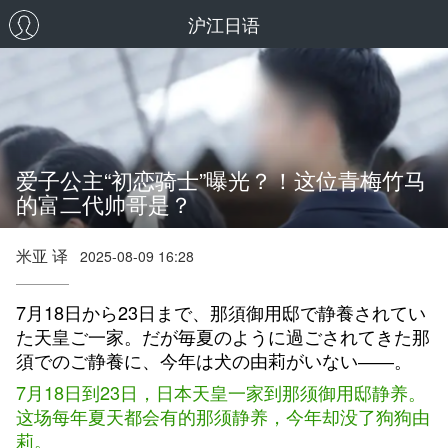
沪江日语
爱子公主“初恋骑士”曝光？！这位青梅竹马
的富二代帅哥是？
米亚 译
2025-08-09 16:28
7月18日から23日まで、那須御用邸で静養されてい
た天皇ご一家。だが毎夏のように過ごされてきた那
須でのご静養に、今年は犬の由莉がいない――。
7月18日到23日，日本天皇一家到那须御用邸静养。
这场每年夏天都会有的那须静养，今年却没了狗狗由
莉。