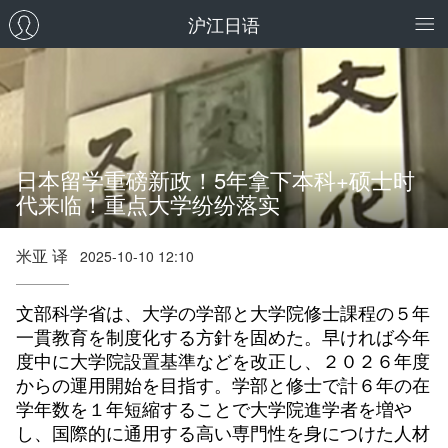
沪江日语
日本留学重磅新政！5年拿下本科+硕士时
代来临！重点大学纷纷落实
米亚 译
2025-10-10 12:10
文部科学省は、大学の学部と大学院修士課程の５年
一貫教育を制度化する方針を固めた。早ければ今年
度中に大学院設置基準などを改正し、２０２６年度
からの運用開始を目指す。学部と修士で計６年の在
学年数を１年短縮することで大学院進学者を増や
し、国際的に通用する高い専門性を身につけた人材