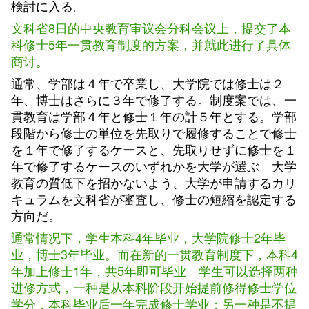
検討に入る。
文科省8日的中央教育审议会分科会议上，提交了本
科修士5年一贯教育制度的方案，并就此进行了具体
商讨。
通常、学部は４年で卒業し、大学院では修士は２
年、博士はさらに３年で修了する。制度案では、一
貫教育は学部４年と修士１年の計５年とする。学部
段階から修士の単位を先取りで履修することで修士
を１年で修了するケースと、先取りせずに修士を１
年で修了するケースのいずれかを大学が選ぶ。大学
教育の質低下を招かないよう、大学が申請するカリ
キュラムを文科省が審査し、修士の短縮を認定する
方向だ。
通常情况下，学生本科4年毕业，大学院修士2年毕
业，博士3年毕业。而在新的一贯教育制度下，本科4
年加上修士1年，共5年即可毕业。学生可以选择两种
进修方式，一种是从本科阶段开始提前修得修士学位
学分，本科毕业后一年完成修士学业；另一种是不提