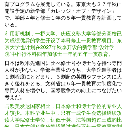
育プログラムを展開している。東京大も２７年秋に
開設予定の新学部「カレッジ・オブ・デザイン」
で、学部４年と修士１年の５年一貫教育を計画して
いる。
利用新机制，一桥大学、庆应义塾大学等部分高校已
为成绩优异的学生开设了本科修士一贯教育项目。东
京大学也计划在2027年秋季开设的新学部“设计学
院”中推行本科四年加修士一年的五年一贯教育。
日本は欧米先進国に比べ修士号や博士号を持つ専門
人材が少ない。学部卒業生のうち、大学院進学者は
１割程度にとどまり、３割超の英国やフランスに大
きく後れをとる。文科省は５年一貫教育の制度化で
専門人材を増やし、国際競争力の向上につなげたい
考えだ。
与欧美发达国家相比，日本修士和博士学位的专业人
才较少。本科毕业生中，只有一成学生会选择继续攻
读大学院修士学位，远低于英、法等国超过三成的比
例。日本文部科学省希望通过推行五年一贯教育的制