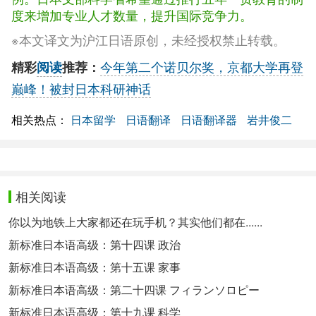
度来增加专业人才数量，提升国际竞争力。
※本文译文为沪江日语原创，未经授权禁止转载。
今年第二个诺贝尔奖，京都大学再登
精彩
阅读
推荐：
巅峰！被封日本科研神话
相关热点：
日本留学
日语翻译
日语翻译器
岩井俊二
相关阅读
你以为地铁上大家都还在玩手机？其实他们都在......
新标准日本语高级：第十四课 政治
新标准日本语高级：第十五课 家事
新标准日本语高级：第二十四课 フィランソロピー
新标准日本语高级：第十九课 科学