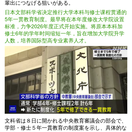
輩出につなげる狙いがある。
日本文部科学省决定推行大学本科与修士课程贯通的
5年一贯教育制度。最早将在本年度修改大学院设置
标准，力争2026年度正式开始实施。将原本本科加
修士6年的学年时间缩短一年，旨在增加大学院升学
人数，培养国际型高专业素养人才。
文科省は８日に開かれる中央教育審議会の部会で、
学部・修士５年一貫教育の制度案を示し、具体的な