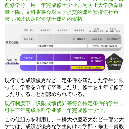
前修学分，用一年完成修士学业。为防止大学教育质
量下降，文科省将会对大学提交的课程安排进行审
核，据此认定缩短修士课程的资格。
現行でも成績優秀など一定条件を満たした学生に限
って、学部を３年で卒業したり、修士を１年で修了
したりすることが認められている。
现行制度下，仅限成绩优异等符合特定条件的学生，
可在三年完成本科学业或一年完成修士学业。
この仕組みを利用し、一橋大や慶応大など一部の大
学では、成績が優秀な学生向けに学部・修士一貫教