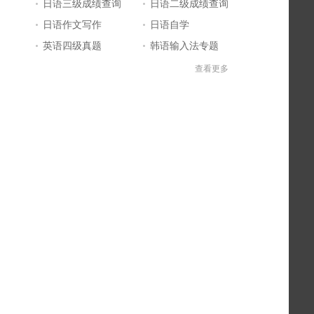
日语三级成绩查询
日语二级成绩查询
日语作文写作
日语自学
英语四级真题
韩语输入法专题
中文翻译日文
日语输入法
查看更多
宫崎骏动画电影
日语三级答案
标准日本语
日本留学
英语四级答案
英语四级成绩查询
单词大全
日本电影
英文简历
好看的日剧
日语基础入门
日语N4N5
日语一级答案
日语一级真题
英语六级答案
日语等级考试成绩查询
日语二级答案
日语能力考试报名
日语一级成绩查询
日语五十音图