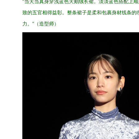
“当天当真身穿浅蓝色天鹅绒长裙。淡淡蓝色搭配上
致的五官相得益彰。整条裙子是柔和包裹身材线条的
力。”（造型师）