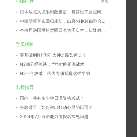
小编推荐
更多
日本放宽入境限制政策后，暴露出了这些问题……
中森明菜宣布回归乐坛，出席NHK红白歌会引发外界担忧？
杏移居法国后短暂回日本为子庆生，却疑似被爆出新恋情？！
学员经验
零基础到N1满分 大神之路如何走？
N2满分经验谈：“学渣”的题海战术
N2一年攻破，四大专项我是这样学的！
名师指导
国内一共有多少种日语资格考试？
外教进阶：如何说出打动心灵的日语？
2024年7月日语能力考报名常见问题