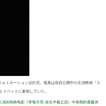
イルミネーション点灯式。當真は現在公開中の主演映画『ス
潤とイベントに参加していた。
主演的热映电影《草莓月亮-余生半载之恋》中搭档的斋藤润