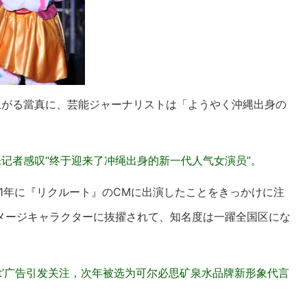
上がる當真に、芸能ジャーナリストは「ようやく沖縄出身の
记者感叹“终于迎来了冲绳出身的新一代人气女演员”。
21年に『リクルート』のCMに出演したことをきっかけに注
メージキャラクターに抜擢されて、知名度は一躍全国区にな
cruit’广告引发关注，次年被选为可尔必思矿泉水品牌新形象代言