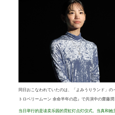
同日おこなわれていたのは、「よみうりランド」の
トロベリームーン 余命半年の恋』で共演中の齋藤
当日举行的是读卖乐园的霓虹灯点灯仪式。当真和她