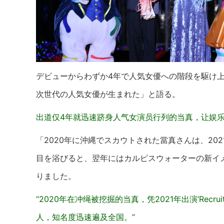
デビューからわずか4年で人気女優への階段を駆け
次世代の人気女優が生まれた」と語る。
出道仅4年就迅速跻身人气女演员行列的当真，让娱乐
「2020年に沖縄でスカウトされた當真さんは、20
目を浴びると、翌年にはカルピスウォーターの新イ
りました。
“2020年在冲绳被挖掘的当真，凭2021年出演‘Re
人，知名度迅速遍及全国。”