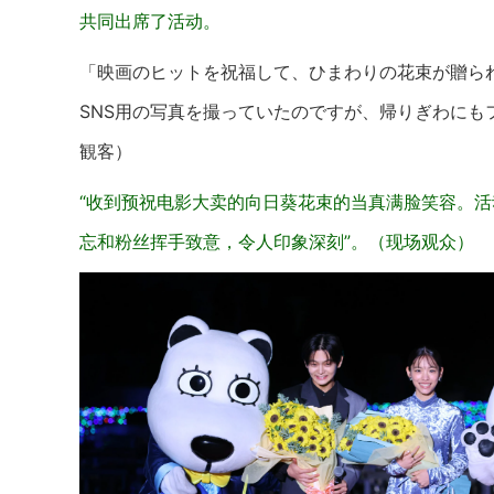
共同出席了活动。
「映画のヒットを祝福して、ひまわりの花束が贈ら
SNS用の写真を撮っていたのですが、帰りぎわに
観客）
“收到预祝电影大卖的向日葵花束的当真满脸笑容。
忘和粉丝挥手致意，令人印象深刻”。（现场观众）