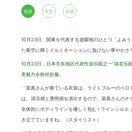
双语
中文
日语
10月23日、関東を代表する遊園地のひとつ「よみ
た夜空に輝くイルミネーションに負けない華やかさ
10月23日，日本关东地区代表性游乐园之一“读卖
美魅力令粉丝折服。
「當真さんが着ている衣装は、ライトブルーのベロ
は、清涼感と透明感を演出するので、當真さんのナ
全体的にボディラインを優しく包む I ラインシル
き立てていますね」（スタイリスト）