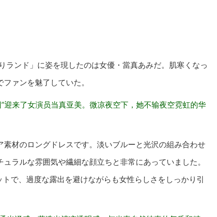
うりランド」に姿を現したのは女優・當真あみだ。肌寒くなっ
でファンを魅了していた。
乐园”迎来了女演员当真亚美。微凉夜空下，她不输夜空霓虹的华
ア素材のロングドレスです。淡いブルーと光沢の組み合わせ
チュラルな雰囲気や繊細な顔立ちと非常にあっていました。
エットで、過度な露出を避けながらも女性らしさをしっかり引