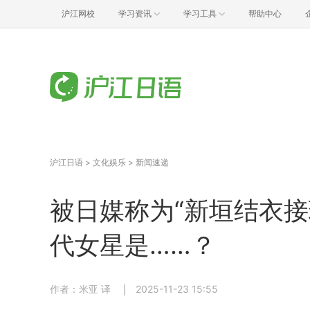
沪江网校
学习资讯
学习工具
帮助中心
沪江日语
>
文化娱乐
>
新闻速递
被日媒称为“新垣结衣接
代女星是……？
作者：米亚 译
2025-11-23 15:55