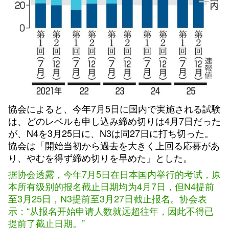
協会によると、今年7月5日に国内で実施される試験
は、どのレベルも申し込み締め切りは4月7日だった
が、N4を3月25日に、N3は同27日に打ち切った。
協会は「開始当初から過去を大きく上回る応募があ
り、やむを得ず締め切りを早めた」とした。
据协会透露，今年7月5日在日本国内举行的考试，原
本所有级别的报名截止日期均为4月7日，但N4提前
至3月25日，N3提前至3月27日截止报名。协会表
示：“从报名开始申请人数就远超往年，因此不得已
提前了截止日期。”