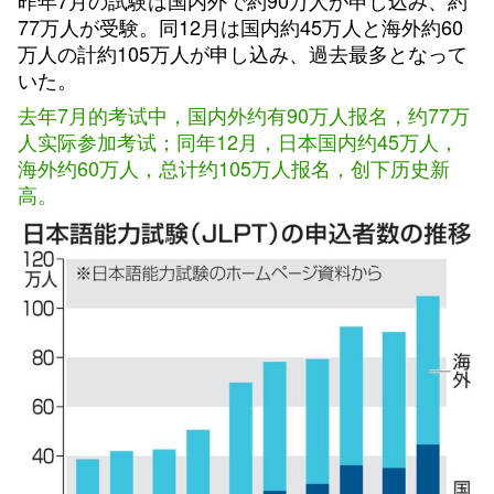
昨年7月の試験は国内外で約90万人が申し込み、約
77万人が受験。同12月は国内約45万人と海外約60
万人の計約105万人が申し込み、過去最多となって
いた。
去年7月的考试中，国内外约有90万人报名，约77万
人实际参加考试；同年12月，日本国内约45万人，
海外约60万人，总计约105万人报名，创下历史新
高。