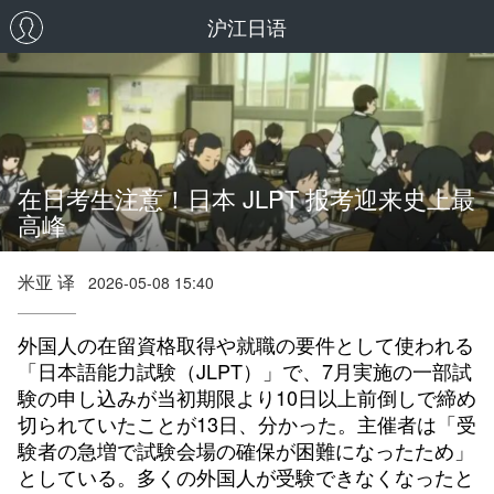
沪江日语
在日考生注意！日本 JLPT 报考迎来史上最
高峰
米亚 译
2026-05-08 15:40
外国人の在留資格取得や就職の要件として使われる
「日本語能力試験（JLPT）」で、7月実施の一部試
験の申し込みが当初期限より10日以上前倒しで締め
切られていたことが13日、分かった。主催者は「受
験者の急増で試験会場の確保が困難になったため」
としている。多くの外国人が受験できなくなったと