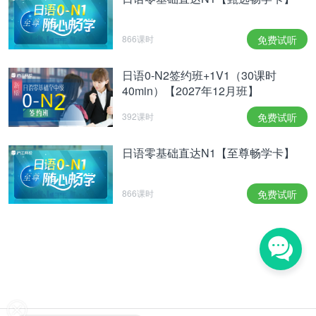
866课时
免费试听
日语0-N2签约班+1V1（30课时
40min）【2027年12月班】
392课时
免费试听
日语零基础直达N1【至尊畅学卡】
866课时
免费试听