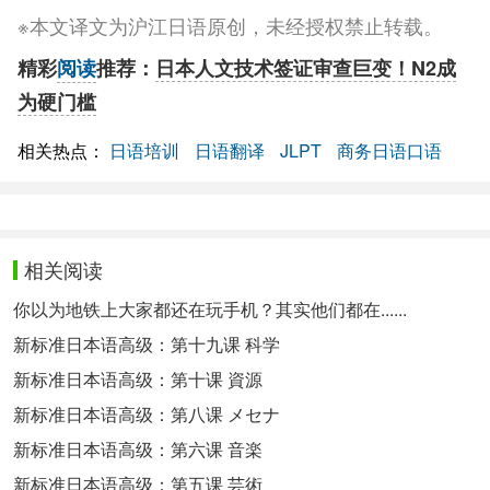
※本文译文为沪江日语原创，未经授权禁止转载。
精彩
阅读
推荐：
日本人文技术签证审查巨变！N2成
为硬门槛
相关热点：
日语培训
日语翻译
JLPT
商务日语口语
相关阅读
你以为地铁上大家都还在玩手机？其实他们都在......
新标准日本语高级：第十九课 科学
新标准日本语高级：第十课 資源
新标准日本语高级：第八课 メセナ
新标准日本语高级：第六课 音楽
新标准日本语高级：第五课 芸術