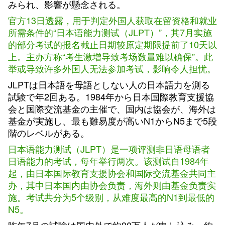
みられ、影響が懸念される。
官方13日透露，用于判定外国人获取在留资格和就业
所需条件的“日本语能力测试（JLPT）”，其7月实施
的部分考试的报名截止日期较原定期限提前了10天以
上。主办方称“考生激增导致考场数量难以确保”。此
举或导致许多外国人无法参加考试，影响令人担忧。
JLPTは日本語を母語としない人の日本語力を測る
試験で年2回ある。1984年から日本国際教育支援協
会と国際交流基金の主催で、国内は協会が、海外は
基金が実施し、最も難易度が高いN1からN5まで5段
階のレベルがある。
日本语能力测试（JLPT）是一项评测非日语母语者
日语能力的考试，每年举行两次。该测试自1984年
起，由日本国际教育支援协会和国际交流基金共同主
办，其中日本国内由协会负责，海外则由基金负责实
施。考试共分为5个级别，从难度最高的N1到最低的
N5。