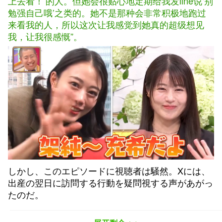
上去看！’的人。但她会很贴心地定期给我发line说‘别
勉强自己哦’之类的。她不是那种会非常积极地跑过
来看我的人，所以这次让我感觉到她真的超级想见
我，让我很感慨”。
しかし、このエピソードに視聴者は騒然。Xには、
出産の翌日に訪問する行動を疑問視する声があがっ
たのだ。
然而，这样的趣事却让观众哗然。X上很多网友质疑