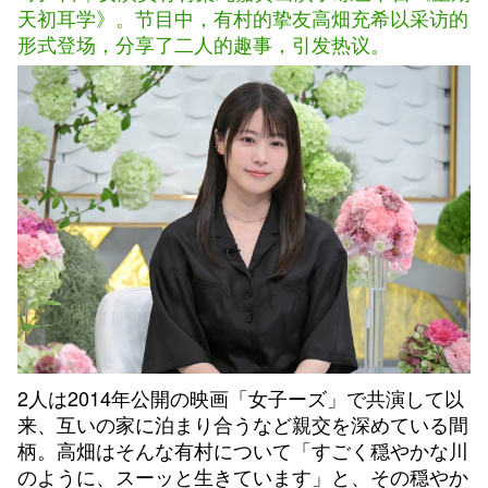
天初耳学》。节目中，有村的挚友高畑充希以采访的
形式登场，分享了二人的趣事，引发热议。
2人は2014年公開の映画「女子ーズ」で共演して以
来、互いの家に泊まり合うなど親交を深めている間
柄。高畑はそんな有村について「すごく穏やかな川
のように、スーッと生きています」と、その穏やか