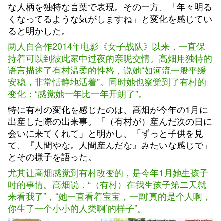
な人柄を独特な言葉で表現。その一方、「年々明る
くなってるような気がしますね」と変化を感じてい
ると明かした。
两人自合作2014年电影《女子战队》以来，一直保
持着可以到彼此家中过夜的亲昵交情。高畑用独特的
语言描述了有村温柔的性格，说她“如河流一般平缓
安稳，非常恬静地活着”。同时她也察觉到了有村的
变化：“感觉她一年比一年开朗了”。
特に有村の変化を感じたのは、高畑が今年の1月に
出産した際の出来事。「（有村が）産んだ次の日に
会いに来てくれて」と明かし、「ずっと子供を見
て、『人間やな。人間産んだな』みたいな感じで」
とその様子を語った。
尤其让高畑感觉到有村改变的，是今年1月她生孩子
时的事情。高畑说：“（有村）在我生孩子第二天就
来看我了”，“她一直看着宝宝，一副‘真的是个人啊，
你生了一个小小的人类啊’的样子”。