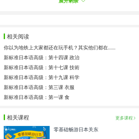
有村在高畑产后第二天就去探望的行为。
展开剩余
《出産翌日に訪問ってさすがに配慮なさすぎんか》
“生孩子第二天就去看人家还是有点欠考虑了吧”
《翌日は友達なら遠慮してほしい》
相关阅读
“生完第二天如果是朋友的话我希望别来比较好”
你以为地铁上大家都还在玩手机？其实他们都在......
新标准日本语高级：第十四课 政治
新标准日本语高级：第十七课 技術
新标准日本语高级：第十九课 科学
新标准日本语高级：第三课 衣服
新标准日本语高级：第一课 食
相关课程
更多课程
零基础畅游日本关东