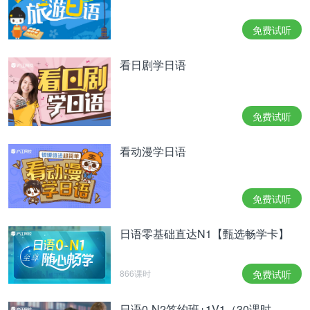
免费试听
看日剧学日语
「産後は、母体が疲労していることや、生まれたば
かりの赤ちゃんの免疫力が低いこともあり、家族以
外の面会を避けるのが一般的とされます。1カ月ほ
免费试听
どは、外出を避けるように気をつける時期です。出
産翌日に“友人”が会いに行くというエピソードに
看动漫学日语
は、違和感を持った視聴者も多かったようです」
（芸能担当記者）
免费试听
“产后母亲身体疲劳，且新生儿的免疫力也比较低，
所以一般会避免家人以外的人探视。产后一个月左右
日语零基础直达N1【甄选畅学卡】
也是要避免外出谨慎对待的时期。所以很多网友对这
种产后第二天‘朋友’就来探望的故事感到很违和”。
（娱乐记者）
866课时
免费试听
それほどに2人の間柄は、家族のような関係だとい
うこともいえる。
日语0-N2签约班+1V1（30课时