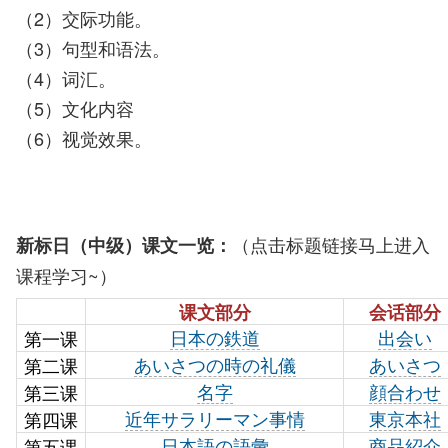
（2）交际功能。
（3）句型和语法。
（4）词汇。
（5）文化内容
（6）视觉效果。
（点击标题链接马上进入
新标日（中级）课文一览：
课程学习~）
课文部分
会话部分
第一课
日本の鉄道
出会い
第二课
あいさつの時の礼儀
あいさつ
第三课
名字
顔合わせ
第四课
近年サラリーマン事情
東京本社
第五课
日本語の語彙
商品紹介