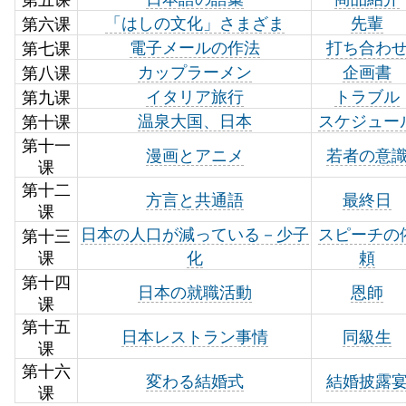
第六课
「はしの文化」さまざま
先輩
第七课
電子メールの作法
打ち合わ
第八课
カップラーメン
企画書
第九课
イタリア旅行
トラブル
第十课
温泉大国、日本
スケジュー
第十一
漫画とアニメ
若者の意
课
第十二
方言と共通語
最終日
课
第十三
日本の人口が減っている－少子
スピーチの
课
化
頼
第十四
日本の就職活動
恩師
课
第十五
日本レストラン事情
同級生
课
第十六
変わる結婚式
結婚披露
课