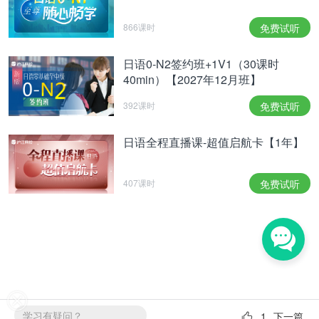
866课时
免费试听
日语0-N2签约班+1V1（30课时
40min）【2027年12月班】
392课时
免费试听
日语全程直播课-超值启航卡【1年】
407课时
免费试听
学习有疑问？
1
下一篇