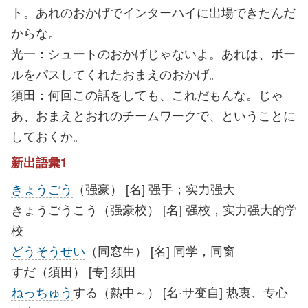
ト。あれのおかげでインターハイに出場できたんだ
からな。
光一：シュートのおかげじゃないよ。あれは、ボー
ルをパスしてくれたおまえのおかげ。
須田：何回この話をしても、これだもんな。じゃ
あ、おまえとおれのチームワークで、ということに
しておくか。
新出語彙1
きょうごう
（强豪） [名] 强手；实力强大
きょうごうこう（强豪校） [名] 强校，实力强大的学
校
どうそうせい
（同窓生） [名] 同学，同窗
すだ（須田） [专] 须田
ねっちゅう
する（熱中～） [名·サ变自] 热衷、专心