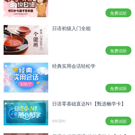
免费试听
日语初级入门全能
免费试听
经典实用会话轻松学
免费试听
日语零基础直达N1【甄选畅学卡】
866课时
免费试听