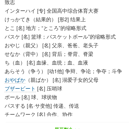
致志
インターハイ [专] 全国高中综合体育大赛
けっかてき（結果的） [形2] 结果上
とこ [名] 地方；“ところ”的缩略形式
バスケ [名] 篮球；バスケットボール”的缩略形式
おやじ（親父） [名] 父亲、爸爸、老头子
せなか（背中） [名] 背后；脊背、脊梁
ち（血） [名] 血缘、血统；血、血液
あらそう（争う） [动1他] 争辩、争论；争夺；斗争
おやばか
（親ばか） [名] 溺爱子女的父母
ブザービート
[名] 压哨球
ボール [名] 球、球状物
パスする [名·サ变他] 传递、传送
チームワーク [名] 合作、协作
ちはあらそえない（血は争えない）龙生龙，凤生凤