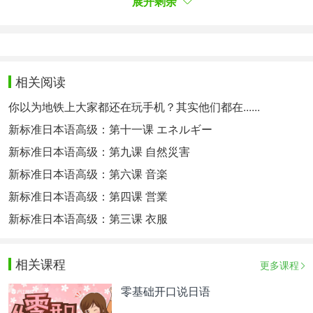
展开剩余
～ばっかり 净～、光～、只是～
下一页：
课文及单词2
相关热点：
新版标准日本语
标准日本语初级下载
红白歌
相关阅读
会
你以为地铁上大家都还在玩手机？其实他们都在......
新标准日本语高级：第十一课 エネルギー
新标准日本语高级：第九课 自然災害
新标准日本语高级：第六课 音楽
新标准日本语高级：第四课 営業
新标准日本语高级：第三课 衣服
相关课程
更多课程
零基础开口说日语