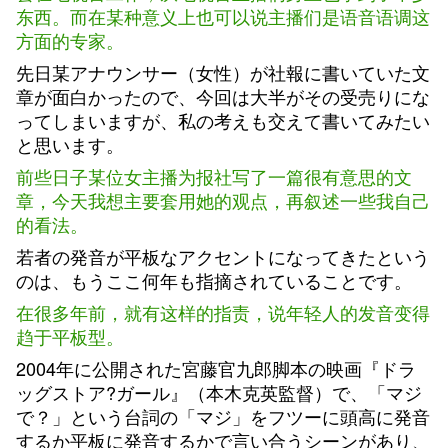
东西。而在某种意义上也可以说主播们是语音语调这
方面的专家。
先日某アナウンサー（女性）が社報に書いていた文
章が面白かったので、今回は大半がその受売りにな
ってしまいますが、私の考えも交えて書いてみたい
と思います。
前些日子某位女主播为报社写了一篇很有意思的文
章，今天我想主要套用她的观点，再叙述一些我自己
的看法。
若者の発音が平板なアクセントになってきたという
のは、もうここ何年も指摘されていることです。
在很多年前，就有这样的指责，说年轻人的发音变得
趋于平板型。
2004年に公開された宮藤官九郎脚本の映画『ドラ
ッグストア?ガール』（本木克英監督）で、「マジ
で？」という台詞の「マジ」をフツーに頭高に発音
するか平板に発音するかで言い合うシーンがあり、