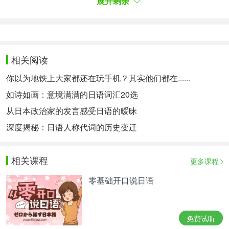
れらは必ずしも年配 vs 若者という構図で説明でき
展开剩余
る現象でもないんですよね。
怎么样，这样的单词不少吧。但是也不必将其划分为
非年轻人和年轻人用语的区别。
件のアナウンサーは、この現象について、「使われ
相关阅读
る頻度が上がってくるとアクセントは平板化する」
你以为地铁上大家都还在玩手机？其实他们都在......
という説を紹介して文章を結んでいたのですが、私
は少し違うように感じます。
如诗如画：意境满满的日语词汇20选
上文的女主播在文章里也讲到了这种现象，她认为随
从日本政治家的发言感受日语的暧昧
着使用频率的增高，音调会趋向平板型。我倒觉得不
深度揭秘：日语人称代词的历史变迁
尽然。
これらの例を並べると、明らかに後から出てきた表
相关课程
更多课程
現のほうが平板なアクセントなのです（ひょっとす
ると「バッテリー」だけは違うかもしれません
零基础开口说日语
が）。
从这些例子可以看出后来的一些表达是平板型（「バ
ッテリー」这个词除外）。
免费试听