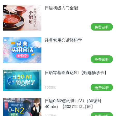
ということは、やはり時代とともにアクセントは平
日语初级入门全能
板化する傾向があって、若い人、即ち新しい時代に
生まれた人ほど平板な発音をするということなのか
なあと思ってしまいます。
免费试听
这也就是说，随着时代的变化，发音确实趋向于平板
型，年轻人或者说在越来越新的时代出生的人就更加
经典实用会话轻松学
会使用平板型吧。
そうなると、そのうちに、単純に「線」という意味
でのラインも平板なアクセントになってしまって、
免费试听
音では意味が区別できなくなるのかもしれません
（その時までライン·アプリが残っているとしての
日语零基础直达N1【甄选畅学卡】
話ですが）。
这样，原来只单纯表示“线”的单词ライン也逐渐地有
866课时
免费试听
了平板型的发音，可能在不久的将来，靠发音已经无
法分辨这两个意思了（如果那时候LINE还存活着的
日语0-N2签约班+1V1（30课时
话）
。
40min）【2027年12月班】
いや、まあ、でも考えてみたら、こういう使い分け
392课时
免费试听