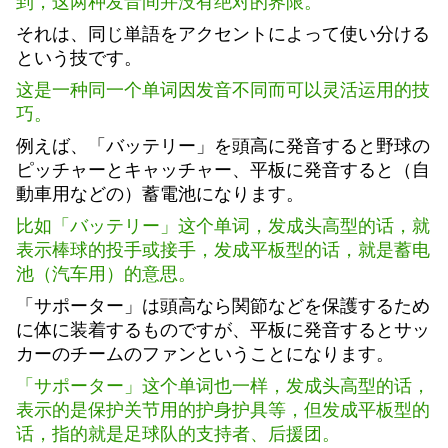
到，这两种发音间并没有绝对的界限。
それは、同じ単語をアクセントによって使い分ける
という技です。
这是一种同一个单词因发音不同而可以灵活运用的技
巧。
例えば、「バッテリー」を頭高に発音すると野球の
ピッチャーとキャッチャー、平板に発音すると（自
動車用などの）蓄電池になります。
比如「バッテリー」这个单词，发成头高型的话，就
表示棒球的投手或接手，发成平板型的话，就是蓄电
池（汽车用）的意思。
「サポーター」は頭高なら関節などを保護するため
に体に装着するものですが、平板に発音するとサッ
カーのチームのファンということになります。
「サポーター」这个单词也一样，发成头高型的话，
表示的是保护关节用的护身护具等，但发成平板型的
话，指的就是足球队的支持者、后援团。