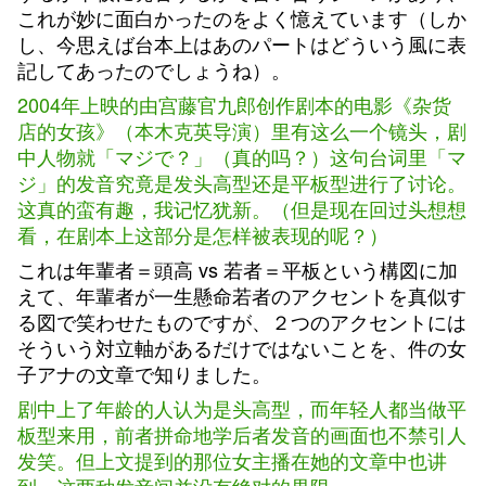
これが妙に面白かったのをよく憶えています（しか
し、今思えば台本上はあのパートはどういう風に表
記してあったのでしょうね）。
2004年上映的由宫藤官九郎创作剧本的电影《杂货
店的女孩》（本木克英导演）里有这么一个镜头，剧
中人物就「マジで？」（真的吗？）这句台词里「マ
ジ」的发音究竟是发头高型还是平板型进行了讨论。
这真的蛮有趣，我记忆犹新。（但是现在回过头想想
看，在剧本上这部分是怎样被表现的呢？）
これは年輩者＝頭高 vs 若者＝平板という構図に加
えて、年輩者が一生懸命若者のアクセントを真似す
る図で笑わせたものですが、２つのアクセントには
そういう対立軸があるだけではないことを、件の女
子アナの文章で知りました。
剧中上了年龄的人认为是头高型，而年轻人都当做平
板型来用，前者拼命地学后者发音的画面也不禁引人
发笑。但上文提到的那位女主播在她的文章中也讲