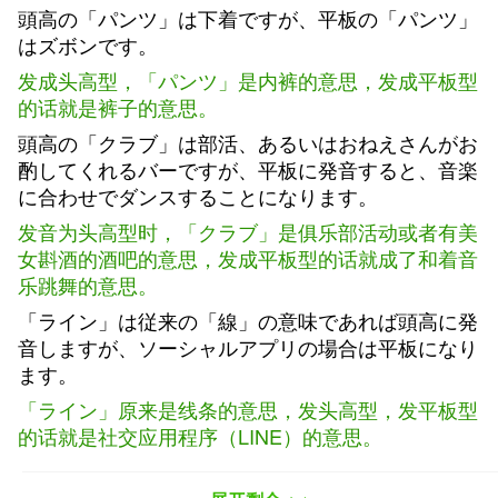
頭高の「パンツ」は下着ですが、平板の「パンツ」
はズボンです。
发成头高型，「パンツ」是内裤的意思，发成平板型
的话就是裤子的意思。
頭高の「クラブ」は部活、あるいはおねえさんがお
酌してくれるバーですが、平板に発音すると、音楽
に合わせでダンスすることになります。
发音为头高型时，「クラブ」是俱乐部活动或者有美
女斟酒的酒吧的意思，发成平板型的话就成了和着音
乐跳舞的意思。
「ライン」は従来の「線」の意味であれば頭高に発
音しますが、ソーシャルアプリの場合は平板になり
ます。
「ライン」原来是线条的意思，发头高型，发平板型
的话就是社交应用程序（LINE）的意思。
どうです？ 結構たくさんあるでしょ？ しかし、こ