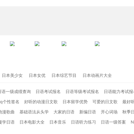
日本美少女
日本女优
日本综艺节目
日本动画片大全
日语一级成绩查询
日语考试报名
日语等级考试报名
日语能力考试报
qq个性签名
好听的动漫日文歌
日本留学优势
可爱的日文歌
最好
动漫歌曲
基础语法从头学
大家的日语
新编日语
开心词场
秋季
漫学日语
日本电影大全
日本音乐
日语听力练习
日语一级答案