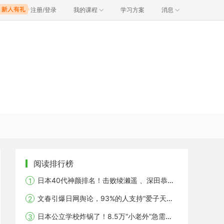
注册/登录
我的课程
学习方案
消息
阅读排行榜
日本40代神颜排名！击败绫濑遥 、深田恭子，第一居然是她？
文春引爆日网舆论，93%的人支持“爱子天皇”，日本历史将改写？
日本公立学校炸锅了！8.5万“小老外”急需日语救命，你家中招了吗