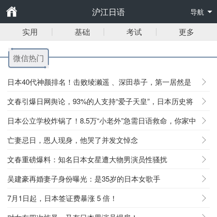
沪江日语
导航
实用
基础
考试
更多
微信热门
日本40代神颜排名！击败绫濑遥 、深田恭子，第一居然是
她？
文春引爆日网舆论，93%的人支持“爱子天皇”，日本历史将
改写？
日本公立学校炸锅了！8.5万“小老外”急需日语救命，你家中
招了吗
亡妻忌日，恩人现身，他哭了并发文悼念
文春重磅爆料：知名日本女星遭大物男演员性骚扰
吴建豪再婚妻子身份曝光：是35岁的日本女歌手
7月1日起，日本签证费暴涨 5 倍！