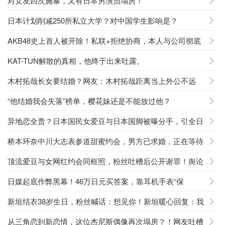
对女友四次施暴，又有日本男演员塌房！
日本计划削减250所私立大学？对中国学生影响是？
AKB48史上首人被开除！私联+拒绝协商，本人与公司彻底
开撕！
KAT-TUN解散的真相，他终于出来吐露。
木村拓哉长女要结婚？网友：木村拓哉距离当上外公不远
了……
“他结婚我会失落”榜单，樱花妹还是不能放过他？
异地恋全责？日本国民女爱豆与日本国脚被曝分手，引全日
本震惊
桥本环奈中川大志表参道甜蜜约会，男方已求婚，正在等待
结婚时机？
顶流爱豆与女网红约会同框照，粉丝吐槽后公开谢罪！舆论
波及无辜队友
日媒起底作弊黑幕！46万日元买答案，靠耳机手表“保
过”N1？
新垣结衣38岁生日，粉丝喊话：想见你！新垣暖心回复：我
过得很好！
从三角恋到新恋情，这位杰尼斯偶像再次塌房？！网友吐槽