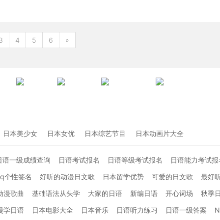
3
4
5
6
»
日本美少女
日本女优
日本综艺节目
日本动画片大全
日语一级成绩查询
日语考试报名
日语等级考试报名
日语能力考试报
qq个性签名
好听的动漫日文歌
日本留学优势
可爱的日文歌
最好
动漫歌曲
基础语法从头学
大家的日语
新编日语
开心词场
秋季
漫学日语
日本电影大全
日本音乐
日语听力练习
日语一级答案