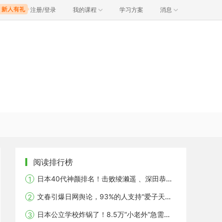
注册/登录
我的课程
学习方案
消息
阅读排行榜
日本40代神颜排名！击败绫濑遥 、深田恭子，第一居然是她？
文春引爆日网舆论，93%的人支持“爱子天皇”，日本历史将改写？
日本公立学校炸锅了！8.5万“小老外”急需日语救命，你家中招了吗