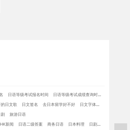
名
日语等级考试报名时间
日语等级考试成绩查询时间
学习日本语
听的日文歌
日文签名
去日本留学好不好
日文字体
留学生在日本
日剧
旅游日语
NHK新闻
日语二级答案
商务日语
日本料理
日剧收视率
日语词