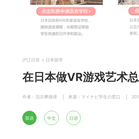
沪江日语
>
日本留学
在日本做VR游戏艺术
作者：贝尔摩德译
来源：マイナビ学生の窓口
201
双语
中文
日语