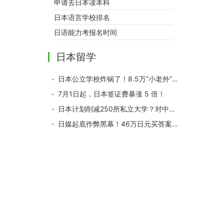
申请去日本读本科
日本语言学校排名
日语能力考报名时间
日本留学
日本公立学校炸锅了！8.5万“小老外”急需日语救命，你家中招了吗
7月1日起，日本签证费暴涨 5 倍！
日本计划削减250所私立大学？对中国学生影响是？
日媒起底作弊黑幕！46万日元买答案，靠耳机手表“保过”N1？