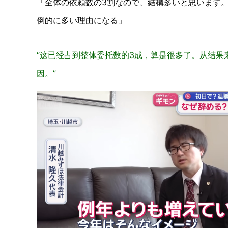
「全体の依頼数の3割なので、結構多いと思います
倒的に多い理由になる」
“这已经占到整体委托数的3成，算是很多了。从结
因。”