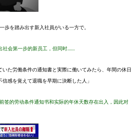
第一歩を踏み出す新入社員がいる一方で。
会第一步的新员工，但同时......
ていた労働条件の通知書と実際に働いてみたら、年間の休日
不信感を覚えて退職を早期に決断した人」
职前签的劳动条件通知书和实际的年休天数存在出入，因此对