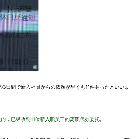
の3日間で新入社員からの依頼が早くも11件あったといいま
天内，已经收到11位新入职员工的离职代办委托。