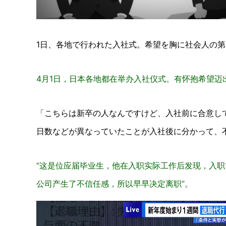
1日、各地で行われた入社式。希望を胸に社会人の
4月1日，日本各地都在举办入社仪式。有怀抱希望迈出社
「こちらは新卒の人なんですけど、入社前に合意し
日数などが異なっていたことが入社後に分かって、
“这是位应届毕业生，他在入职实际工作后发现，入
公司产生了不信任感，所以早早决定离职”。