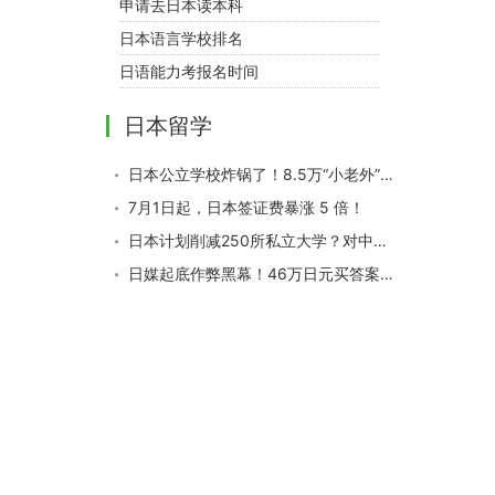
申请去日本读本科
日本语言学校排名
日语能力考报名时间
日本留学
日本公立学校炸锅了！8.5万“小老外”急需日语救命，你家中招了吗
7月1日起，日本签证费暴涨 5 倍！
日本计划削减250所私立大学？对中国学生影响是？
日媒起底作弊黑幕！46万日元买答案，靠耳机手表“保过”N1？