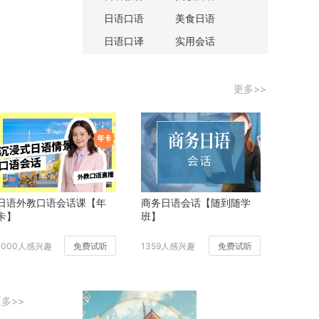
019年秋季日本流行这样穿
紧急招募新人
日语口语
美食日语
日语口译
实用会话
更多>>
日语外教口语会话课【年
商务日语会话【随到随学
卡】
班】
1000人感兴趣
免费试听
1359人感兴趣
免费试听
多>>