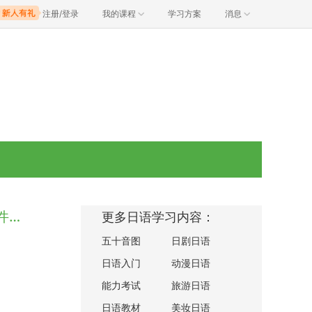
注册/登录
我的课程
学习方案
消息
樱花妹为啥个个都这么白？是因为她们每天都做这件事！
更多日语学习内容：
五十音图
日剧日语
日语入门
动漫日语
能力考试
旅游日语
日语教材
美妆日语