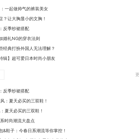
年春：一起做帅气的裤装美女
症？让大胸显小的文胸！
：反季纱裙搭配
加婚礼NG的穿衣法则
些经典打扮外国人无法理解？
特辑】超可爱日本时尚小朋友
更
：反季纱裙搭配
L风：夏天必买的三双鞋！
风：夏天必买的三双鞋！
年日系时尚潮流大盘点
包&鞋子：今春日系潮流等你掌控！