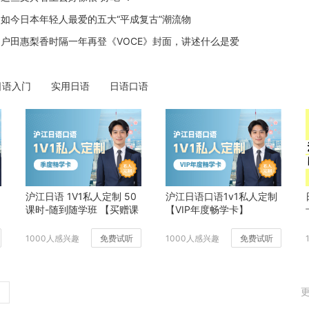
不是只有SK2！日本还有这些好用的化妆水
2
如今日本年轻人最爱的五大“平成复古”潮流物
户田惠梨香时隔一年再登《VOCE》封面，讲述什么是爱
日语入门
实用日语
日语口语
沪江日语 1V1私人定制 50
沪江日语口语1v1私人定制
课时-随到随学班 【买赠课
【VIP年度畅学卡】
时班】
1000人感兴趣
免费试听
1000人感兴趣
免费试听
更