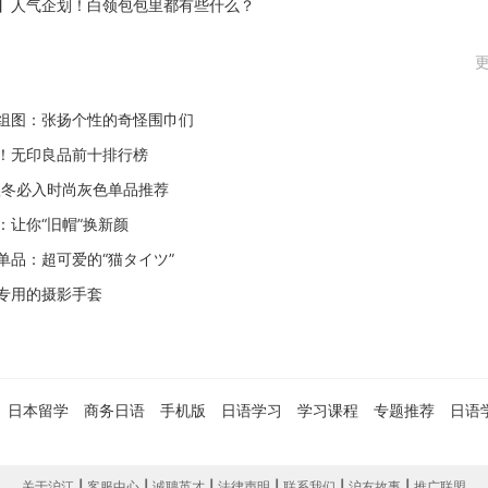
】人气企划！白领包包里都有些什么？
更
组图：张扬个性的奇怪围巾们
！无印良品前十排行榜
年秋冬必入时尚灰色单品推荐
：让你“旧帽”换新颜
单品：超可爱的“猫タイツ”
专用的摄影手套
日本留学
商务日语
手机版
日语学习
学习课程
专题推荐
日语
关于沪江
|
客服中心
|
诚聘英才
|
法律声明
|
联系我们
|
沪友故事
|
推广联盟