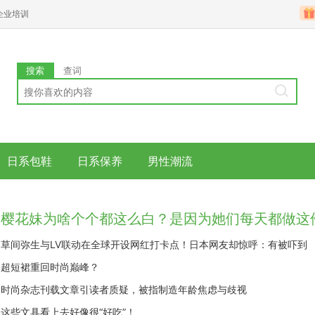
企业培训
搜索
查词
日系包鞋
日系保养
男性潮流
草间弥生与LV联动在全球开设网红打卡点！日本网友却惊呼：有被吓到
超短裙重回时尚巅峰？
时尚杂志刊载文章引读者质疑，被指制造年龄焦虑与歧视
这些文具看上去好像很“好吃”！