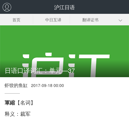
沪江日语
首页
中日互译
翻译证书
日企翻译
日语同传
日语口译
趣味日语翻译
日语翻译下载
日语口译词汇：单元—37
虾饺的鱼缸
2017-09-18 00:00
【名词】
軍縮
释义：裁军