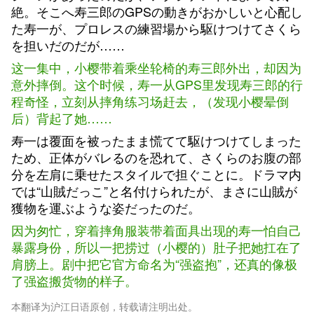
絶。そこへ寿三郎のGPSの動きがおかしいと心配し
た寿一が、プロレスの練習場から駆けつけてさくら
を担いだのだが……
这一集中，小樱带着乘坐轮椅的寿三郎外出，却因为
意外摔倒。这个时候，寿一从GPS里发现寿三郎的行
程奇怪，立刻从摔角练习场赶去，（发现小樱晕倒
后）背起了她……
寿一は覆面を被ったまま慌てて駆けつけてしまった
ため、正体がバレるのを恐れて、さくらのお腹の部
分を左肩に乗せたスタイルで担ぐことに。ドラマ内
では“山賊だっこ”と名付けられたが、まさに山賊が
獲物を運ぶような姿だったのだ。
因为匆忙，穿着摔角服装带着面具出现的寿一怕自己
暴露身份，所以一把捞过（小樱的）肚子把她扛在了
肩膀上。剧中把它官方命名为“强盗抱”，还真的像极
了强盗搬货物的样子。
本翻译为沪江日语原创，转载请注明出处。