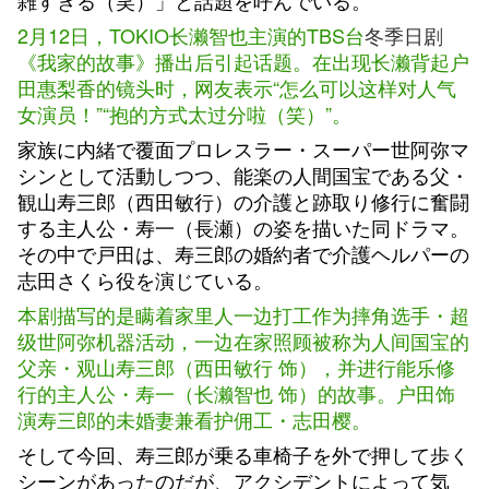
雑すぎる（笑）」と話題を呼んでいる。
2月12日，TOKIO长濑智也主演的TBS台
冬季日剧
《我家的故事》播出后引起话题。在出现长濑背起户
田惠梨香的镜头时，网友表示“怎么可以这样对人气
女演员！”“抱的方式太过分啦（笑）”。
家族に内緒で覆面プロレスラー・スーパー世阿弥マ
シンとして活動しつつ、能楽の人間国宝である父・
観山寿三郎（西田敏行）の介護と跡取り修行に奮闘
する主人公・寿一（長瀬）の姿を描いた同ドラマ。
その中で戸田は、寿三郎の婚約者で介護ヘルパーの
志田さくら役を演じている。
本剧描写的是瞒着家里人一边打工作为摔角选手・超
级世阿弥机器活动，一边在家照顾被称为人间国宝的
父亲・观山寿三郎（西田敏行 饰），并进行能乐修
行的主人公・寿一（长濑智也 饰）的故事。户田饰
演寿三郎的未婚妻兼看护佣工・志田樱。
そして今回、寿三郎が乗る車椅子を外で押して歩く
シーンがあったのだが、アクシデントによって気