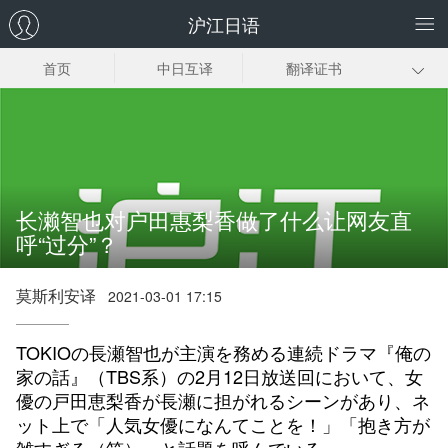
沪江日语
首页
中日互译
翻译证书
日企翻译
日语同传
日语口译
趣味日语翻译
日语翻译下载
长濑智也对户田惠梨香做了什么让网友直
呼“过分”？
莫斯利安译
2021-03-01 17:15
TOKIOの長瀬智也が主演を務める連続ドラマ『俺の
家の話』（TBS系）の2月12日放送回において、女
優の戸田恵梨香が長瀬に担がれるシーンがあり、ネ
ット上で「人気女優になんてことを！」「抱き方が