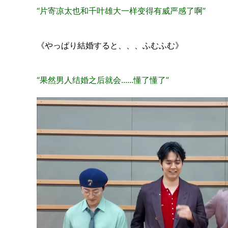
“片寄凉太也和千叶雄大一样变得有威严感了啊”
《やっぱり結婚すると、、、ふむふむ》
“果然男人结婚之后就会......懂了懂了”