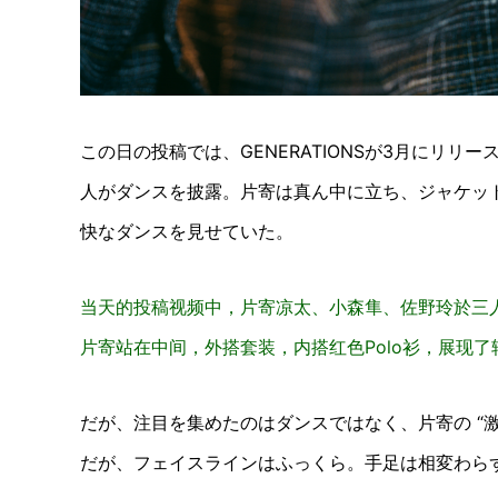
この日の投稿では、GENERATIONSが3月にリ
人がダンスを披露。片寄は真ん中に立ち、ジャケッ
快なダンスを見せていた。
当天的投稿视频中，片寄凉太、小森隼、佐野玲於三人配
片寄站在中间，外搭套装，内搭红色Polo衫，展现了
だが、注目を集めたのはダンスではなく、片寄の “
だが、フェイスラインはふっくら。手足は相変わら