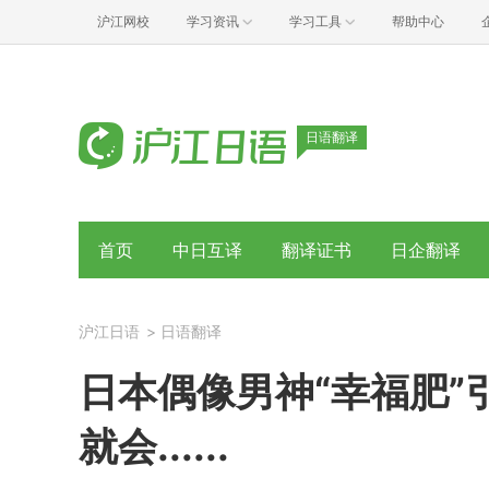
沪江网校
学习资讯
学习工具
帮助中心
日语翻译
首页
中日互译
翻译证书
日企翻译
沪江日语
>
日语翻译
日本偶像男神“幸福肥”
就会......