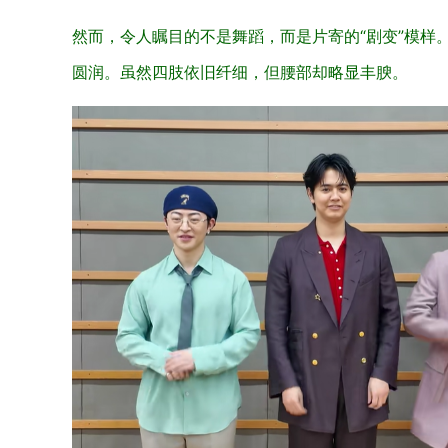
然而，令人瞩目的不是舞蹈，而是片寄的“剧变”模样
圆润。虽然四肢依旧纤细，但腰部却略显丰腴。