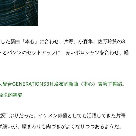
リースした新曲『本心』に合わせ、片寄、小森隼、佐野玲於の3
トとパンツのセットアップに、赤いポロシャツを合わせ、軽
合GENERATIONS3月发布的新曲《本心》表演了舞蹈。
轻快的舞姿。
激変” ぶりだった。イケメン俳優としても活躍してきた片寄
ず細いが、腰まわりも肉づきがよくなりつつあるようだ。