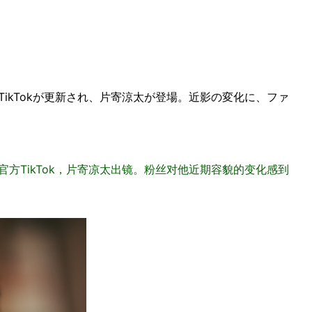
IBEの公式TikTokが更新され、片寄涼太が登場。近影の変化に、ファ
IBE更新了官方TikTok，片寄凉太出镜。粉丝对他近期容貌的变化感到