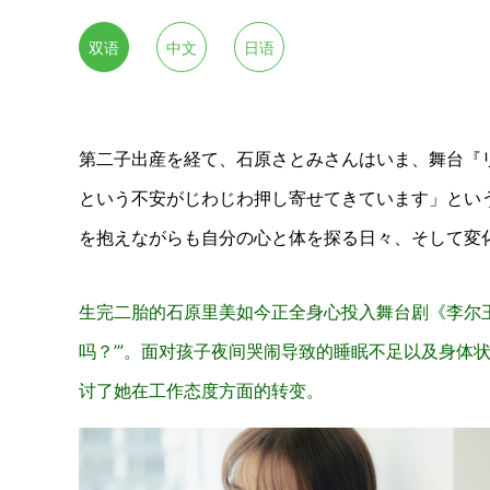
双语
中文
日语
第二子出産を経て、石原さとみさんはいま、舞台『
という不安がじわじわ押し寄せてきています」とい
を抱えながらも自分の心と体を探る日々、そして変
生完二胎的石原里美如今正全身心投入舞台剧《李尔王
吗？’”。面对孩子夜间哭闹导致的睡眠不足以及身体
讨了她在工作态度方面的转变。