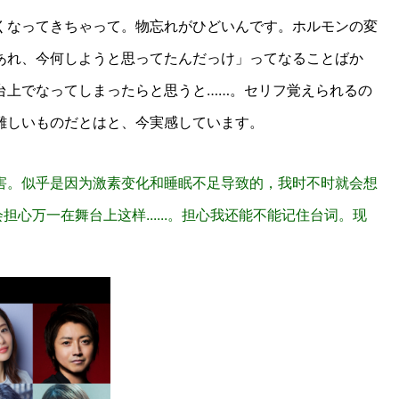
くなってきちゃって。物忘れがひどいんです。ホルモンの変
あれ、今何しようと思ってたんだっけ」ってなることばか
台上でなってしまったらと思うと……。セリフ覚えられるの
難しいものだとはと、今実感しています。
害。似乎是因为激素变化和睡眠不足导致的，我时不时就会想
心万一在舞台上这样......。担心我还能不能记住台词。现
。