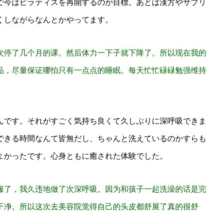
で今はピラティスを再開するのが目標。あとは漢方やサプリ
くしながらなんとかやってます。
次停了几个月的课。然后体力一下子就下降了。所以现在我的
品，尽量保证哪怕只有一点点的睡眠。每天忙忙碌碌勉强维持
んです。それがすごく気持ち良くて久しぶりに深呼吸できま
できる時間なんて皆無だし、ちゃんと洗えているのかすらも
よかったです。心身ともに癒された体験でした。
服了，我久违地做了次深呼吸。因为和孩子一起洗澡的话是完
干净。所以这次去美容院觉得自己的头皮都舒展了真的很舒