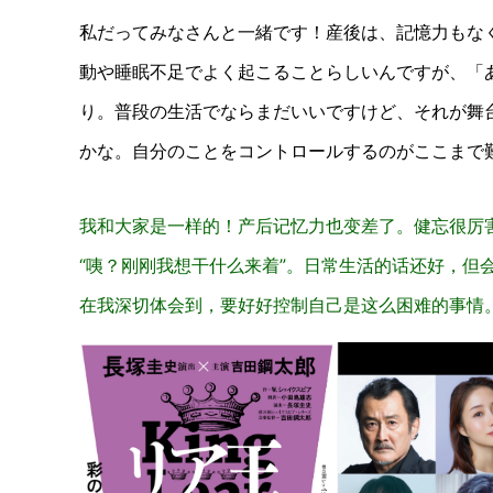
私だってみなさんと一緒です！産後は、記憶力もな
動や睡眠不足でよく起こることらしいんですが、「
り。普段の生活でならまだいいですけど、それが舞
かな。自分のことをコントロールするのがここまで
我和大家是一样的！产后记忆力也变差了。健忘很厉
“咦？刚刚我想干什么来着”。日常生活的话还好，但会担
在我深切体会到，要好好控制自己是这么困难的事情