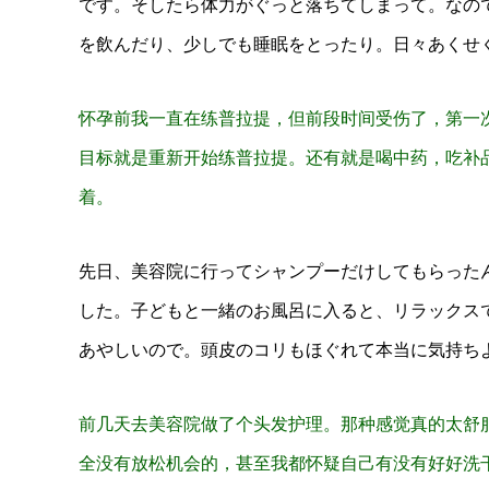
です。そしたら体力がぐっと落ちてしまって。なの
を飲んだり、少しでも睡眠をとったり。日々あくせ
怀孕前我一直在练普拉提，但前段时间受伤了，第一
目标就是重新开始练普拉提。还有就是喝中药，吃补
着。
先日、美容院に行ってシャンプーだけしてもらった
した。子どもと一緒のお風呂に入ると、リラックス
あやしいので。頭皮のコリもほぐれて本当に気持ち
前几天去美容院做了个头发护理。那种感觉真的太舒
全没有放松机会的，甚至我都怀疑自己有没有好好洗