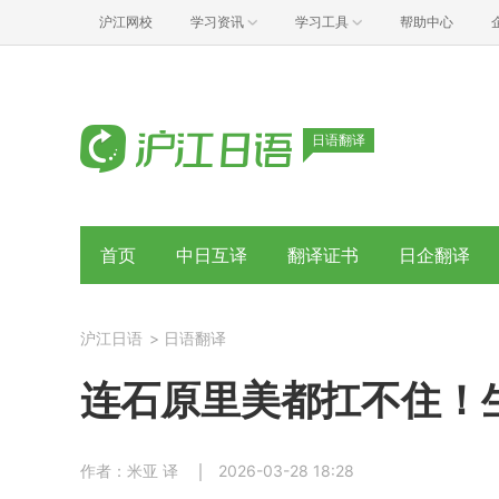
沪江网校
学习资讯
学习工具
帮助中心
日语翻译
首页
中日互译
翻译证书
日企翻译
沪江日语
>
日语翻译
连石原里美都扛不住！
作者：米亚 译
2026-03-28 18:28