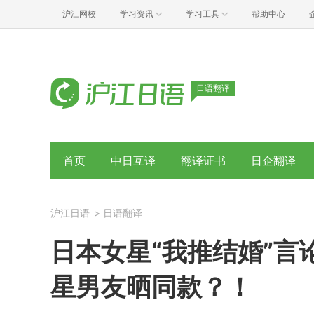
沪江网校
学习资讯
学习工具
帮助中心
日语翻译
首页
中日互译
翻译证书
日企翻译
沪江日语
>
日语翻译
日本女星“我推结婚”言
星男友晒同款？！