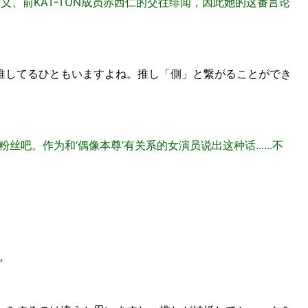
仓忠义、前KAT-TUN成员赤西仁的交往绯闻，因此她的这番言论
推してるひともいますよね。推し「側」と繋がることができ
吧。作为和‘偶像本尊’有关系的女演员说出这种话......不
”