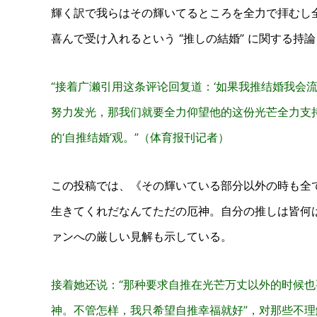
輝く訳で我らはその輝いてるところを全力で拝むし
喜んで受け入れるという “推しの結婚” に関する
“接着广濑引用这条评论回复道：‘如果我推结婚我会
努力发光，那我们就要全力仰望他的这份光芒全力支
的‘自推结婚’观。”（体育报刊记者）
この投稿では、《その輝いている部分以外の時も全
生きてくれだなんてただの厄神。自分の推しは皆何
ァンへの厳しい見解も示している。
接着她还说：“那种要求自推在光芒万丈以外的时候
神。不管怎样，我只希望自推幸福就好”，对那些不