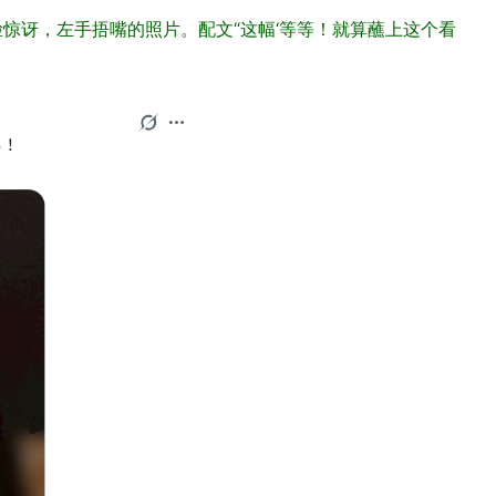
脸惊讶，左手捂嘴的照片。配文“这幅‘等等！就算蘸上这个看