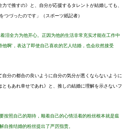
全力で推すの》と、自分が応援するタレントが結婚しても、
持論をつづったのです」（スポーツ紙記者）
流着泪全力为他开心。正因为他的生活非常充实才能在工作中
持他啊’，表达了即使自己喜欢的艺人结婚，也会欣然接受
て自分の都合の良いように自分の気分が悪くならないように
はともあれ幸せであれ》と、推しの結婚に理解を示さないフ
也要按照自己的期待，顺着自己的心情活着的粉丝根本就是瘟
理解自推结婚的粉丝提出了严厉指责。