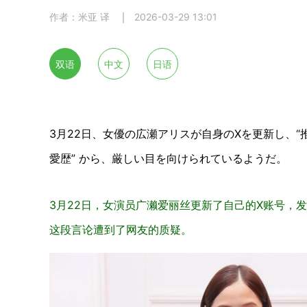
作者：米亚 译
2026-03-29 13:01
双语
中文
日语
3月22日、女優の広瀬アリスが自身のXを更新し、“
愛歴” から、厳しい目を向けられているようだ。
3月22日，女演员广濑爱丽丝更新了自己的X账号，发
这段言论遭到了网友的质疑。