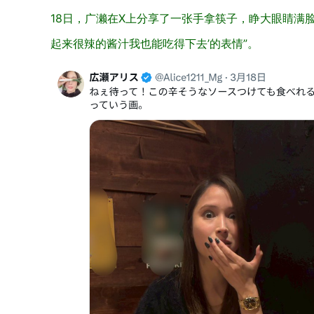
18日，广濑在X上分享了一张手拿筷子，睁大眼睛满
起来很辣的酱汁我也能吃得下去’的表情”。