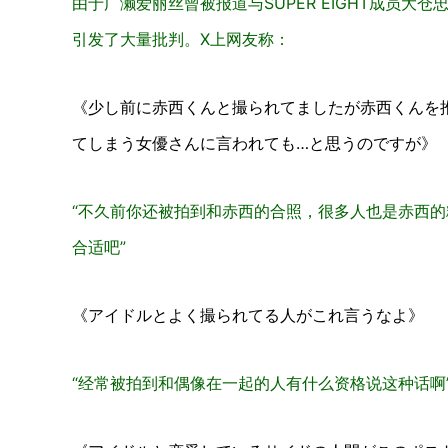
由于广濑爱丽丝曾被报道与SUPER EIGHT成员大
引发了大量批判。X上网友称：
《少し前に赤西くんと撮られてましたが赤西くんを
てしまう女優さんに言われても…と思うのですが》
“不久前你还被拍到和赤西的合照，很多人也是赤西的粉丝
合适吧”
《アイドルとよく撮られてる人がこれ言うなよ》
“经常被拍到和偶像在一起的人有什么资格说这种话啊