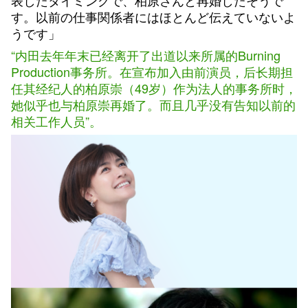
表したタイミングで、柏原さんと再婚したそうで
す。以前の仕事関係者にはほとんど伝えていないよ
うです」
“内田去年年末已经离开了出道以来所属的Burning
Production事务所。在宣布加入由前演员，后长期担
任其经纪人的柏原崇（49岁）作为法人的事务所时，
她似乎也与柏原崇再婚了。而且几乎没有告知以前的
相关工作人员”。