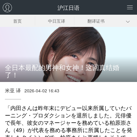
沪江日语
首页
中日互译
翻译证书
日企翻译
日语同传
日语口译
趣味日语翻译
日语翻译下载
全日本最配的男神和女神！这回真结婚
了！
米亚 译
2026-04-02 16:43
「内田さんは昨年末にデビュー以来所属していたバ
ーニング・プロダクションを退所しました。元俳優
で長年、彼女のマネージャーを務めている柏原崇さ
ん（49）が代表を務める事務所に所属したことを発