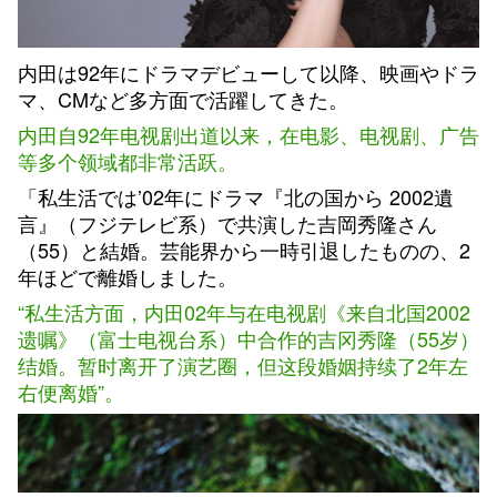
内田は92年にドラマデビューして以降、映画やドラ
マ、CMなど多方面で活躍してきた。
内田自92年电视剧出道以来，在电影、电视剧、广告
等多个领域都非常活跃。
「私生活では’02年にドラマ『北の国から 2002遺
言』（フジテレビ系）で共演した吉岡秀隆さん
（55）と結婚。芸能界から一時引退したものの、2
年ほどで離婚しました。
“私生活方面，内田02年与在电视剧《来自北国2002
遗嘱》（富士电视台系）中合作的吉冈秀隆（55岁）
结婚。暂时离开了演艺圈，但这段婚姻持续了2年左
右便离婚”。