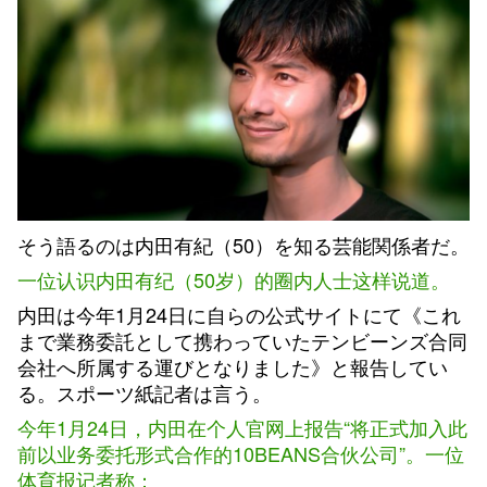
そう語るのは内田有紀（50）を知る芸能関係者だ。
一位认识内田有纪（50岁）的圈内人士这样说道。
内田は今年1月24日に自らの公式サイトにて《これ
まで業務委託として携わっていたテンビーンズ合同
会社へ所属する運びとなりました》と報告してい
る。スポーツ紙記者は言う。
今年1月24日，内田在个人官网上报告“将正式加入此
前以业务委托形式合作的10BEANS合伙公司”。一位
体育报记者称：