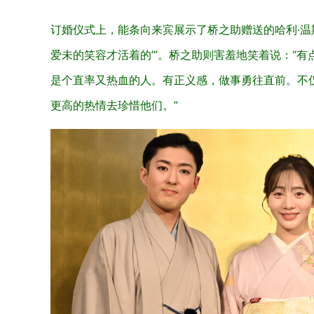
订婚仪式上，能条向来宾展示了桥之助赠送的哈利·温斯
爱未的笑容才活着的’”。桥之助则害羞地笑着说：“有
是个直率又热血的人。有正义感，做事勇往直前。不
更高的热情去珍惜他们。”