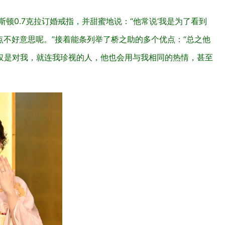
顿0.7克拉订婚戒指，并甜蜜地说：“他常说‘我是为了看到
点不好意思呢。”接着能条列举了桥之助的多个优点：“总之他
仅是对我，就连我珍视的人，他也会用与我相同的热情，甚至