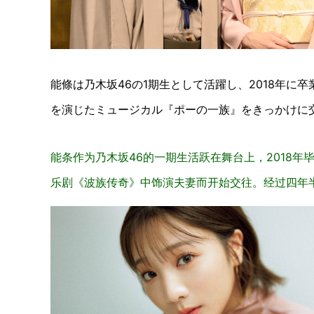
能條は乃木坂46の1期生として活躍し、2018年に
を演じたミュージカル『ポーの一族』をきっかけに
能条作为乃木坂46的一期生活跃在舞台上，2018年
乐剧《波族传奇》中饰演夫妻而开始交往。经过四年