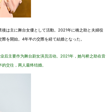
卒業後は主に舞台女優として活動。2021年に橋之助と夫婦役
交際を開始。4年半の交際を経て結婚となった。
毕业后主要作为舞台剧女演员活动。2021年，她与桥之助在音
半的交往，两人最终结婚。