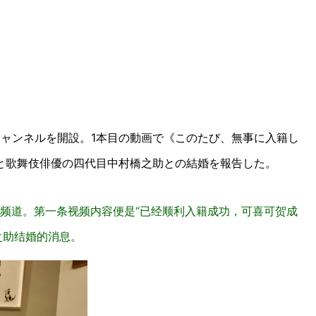
beチャンネルを開設。1本目の動画で《このたび、無事に入籍し
と歌舞伎俳優の四代目中村橋之助との結婚を報告した。
管频道。第一条视频内容便是“已经顺利入籍成功，可喜可贺成
之助结婚的消息。