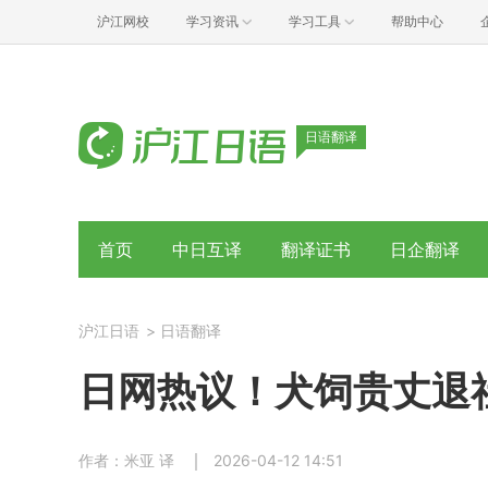
沪江网校
学习资讯
学习工具
帮助中心
日语翻译
首页
中日互译
翻译证书
日企翻译
沪江日语
>
日语翻译
日网热议！犬饲贵丈退
作者：米亚 译
2026-04-12 14:51