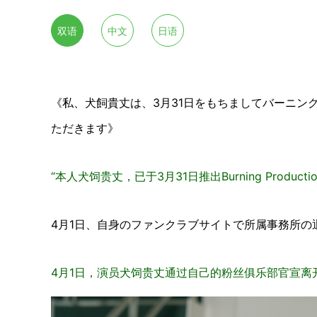
双语
中文
日语
《私、犬飼貴丈は、3月31日をもちましてバーニン
ただきます》
“本人犬饲贵丈，已于3月31日推出Burning Produc
4月1日、自身のファンクラブサイトで所属事務所の
4月1日，演员犬饲贵丈通过自己的粉丝俱乐部官宣离