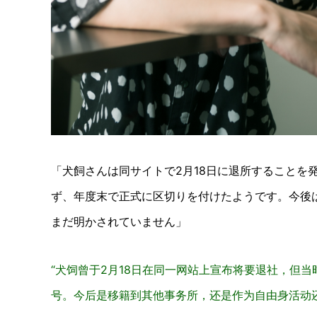
「犬飼さんは同サイトで2月18日に退所することを
ず、年度末で正式に区切りを付けたようです。今後
まだ明かされていません」
“犬饲曾于2月18日在同一网站上宣布将要退社，但
号。今后是移籍到其他事务所，还是作为自由身活动还