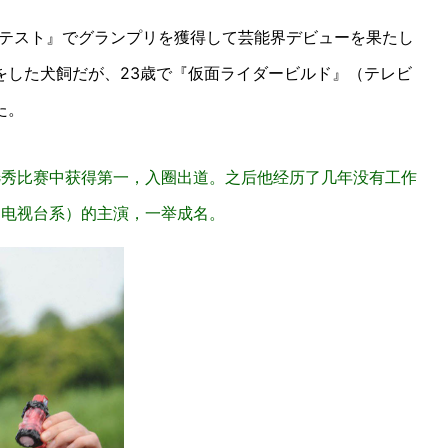
コンテスト』でグランプリを獲得して芸能界デビューを果たし
をした犬飼だが、23歳で『仮面ライダービルド』（テレビ
た。
 BOY”选秀比赛中获得第一，入圈出道。之后他经历了几年没有工作
朝日电视台系）的主演，一举成名。