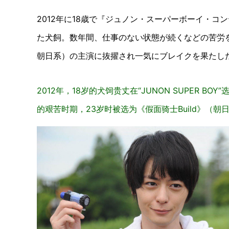
2012年に18歳で『ジュノン・スーパーボーイ・
た犬飼。数年間、仕事のない状態が続くなどの苦労
朝日系）の主演に抜擢され一気にブレイクを果たし
2012年，18岁的犬饲贵丈在“JUNON SUPER
的艰苦时期，23岁时被选为《假面骑士Build》（