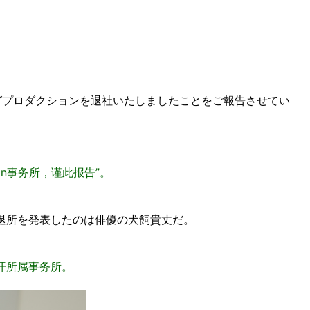
グプロダクションを退社いたしましたことをご報告させてい
tion事务所，谨此报告”。
退所を発表したのは俳優の犬飼貴丈だ。
开所属事务所。