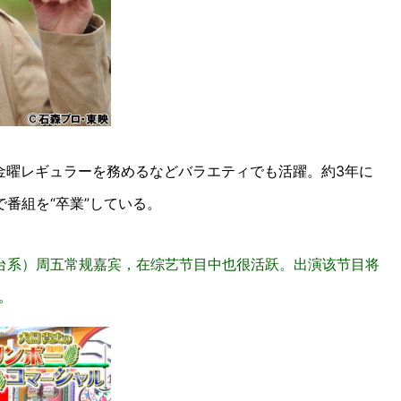
の金曜レギュラーを務めるなどバラエティでも活躍。約3年に
番組を“卒業”している。
士电视台系）周五常规嘉宾，在综艺节目中也很活跃。出演该节目将
。