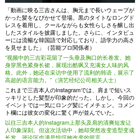
「動画に映る三吉さんは、胸元まで長いウェーブが
かった髪をなびかせて登場。黒のタイトなロングド
レスを着用し、クールながらも女性らしさを醸し出
したスタイルを披露しました。さらに、インタビュ
ーには流暢な韓国語で対応しており、語学力の高さ
を見せました」（芸能プロ関係者）
“视频中的三吉彩花留了一头垂及胸口的长卷发。她
身穿黑色紧身长裙，展现出酷飒又充满女人味的风
格。此外，她还在采访中使用了流利的韩语，展示了
高超的语言能力。”（演艺经纪公司相关人士）
これまで三吉本人のInstagramでは、肩まで短いス
ッキリとした髪型が印象的だった。しかし、今回の
イベントでは一気にロング髪にイメチェン。コメン
ト欄には彼女の変化に驚く声が並んでいた。
以往三吉本人的Instagram上那头及肩的清爽短发让
人印象深刻。但这次活动中，她却突然改变造型变成
长发。评论区也满是惊叹她改变的留言。