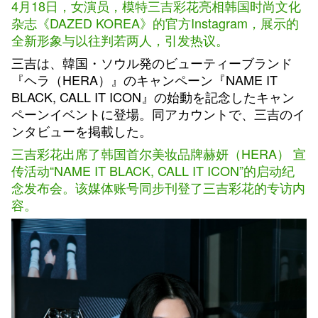
4月18日，女演员，模特三吉彩花亮相韩国时尚文化
杂志《DAZED KOREA》的官方Instagram，展示的
全新形象与以往判若两人，引发热议。
三吉は、韓国・ソウル発のビューティーブランド
『ヘラ（HERA）』のキャンペーン『NAME IT
BLACK, CALL IT ICON』の始動を記念したキャン
ペーンイベントに登場。同アカウントで、三吉のイ
ンタビューを掲載した。
三吉彩花出席了韩国首尔美妆品牌赫妍（HERA） 宣
传活动“NAME IT BLACK, CALL IT ICON”的启动纪
念发布会。该媒体账号同步刊登了三吉彩花的专访内
容。