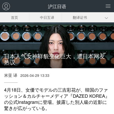
沪江日语
首页
中日互译
翻译证书
日企翻译
日语同传
日语口译
趣味日语翻译
日语翻译下载
日本人气女神样貌变化巨大，遭日本网友
热议
米亚 译
2026-04-29 13:33
4月18日、女優でモデルの三吉彩花が、韓国のファ
ッション＆カルチャーメディア『DAZED KOREA』
の公式Instagramに登場。披露した別人級の近影に
驚きが広がっている。