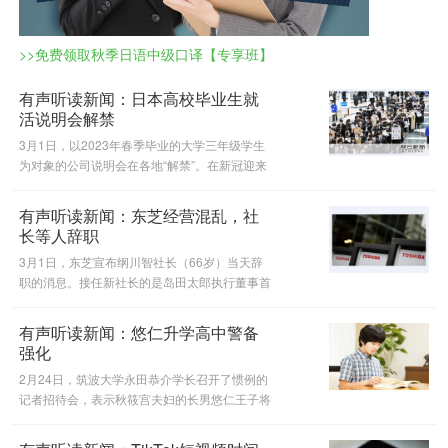
>>免费领取秋季日语中级口译【专享班】
有声听读新闻：日本高校毕业生就
活说明会解禁
3月1日，以2023年春季毕业的大学三年级学生
为对象的公司说明会在各地“解禁”。在新冠迎来
第三年之际，活用线上招聘已经完全落实了。通
过视频画面难以向学生传达的公司氛围等，在与
有声听读新闻：东芝经营混乱，社
面对面交流的平衡之间探索，
长等人辞职
3月1日，东芝宣布纲川智社长（66岁）当天辞
职的消息。接任新社长的是岛田太郎执行董事首
席常务（55岁）。东芝在去年11月发布将公司
一分为三的计划后不到三个月，又修订为一分为
有声听读新闻：悠仁升学高中警备
二，经营管理情况持续混乱，被认
强化
2月24日，筑波大学永田恭介学长召开了惯例的
记者招待会，表示秋筱宫夫妇的长男悠仁王子将
利用筑波大学与茶之水女子大学的“合作升学制
度”，进入筑波大学附属高中就读。在警备方