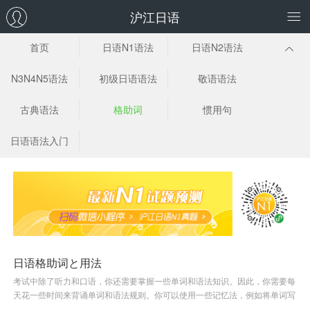
沪江日语
首页
日语N1语法
日语N2语法
N3N4N5语法
初级日语语法
敬语语法
古典语法
格助词
惯用句
日语语法入门
日语格助词と用法
考试中除了听力和口语，你还需要掌握一些单词和语法知识。因此，你需要每
天花一些时间来背诵单词和语法规则。你可以使用一些记忆法，例如将单词写
在卡片上，或者使用一些单词记忆软件。