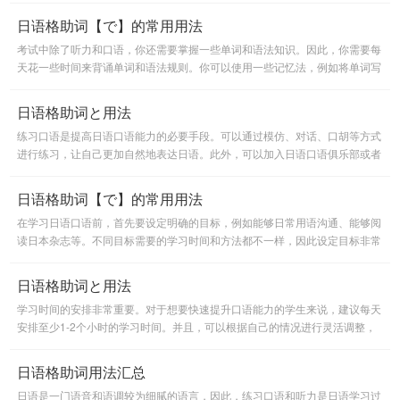
日语格助词【で】的常用用法
考试中除了听力和口语，你还需要掌握一些单词和语法知识。因此，你需要每
天花一些时间来背诵单词和语法规则。你可以使用一些记忆法，例如将单词写
在卡片上，或者使用一些单词记忆软件。
日语格助词と用法
练习口语是提高日语口语能力的必要手段。可以通过模仿、对话、口胡等方式
进行练习，让自己更加自然地表达日语。此外，可以加入日语口语俱乐部或者
寻找日语口语学习伙伴，与他们交流，增加口语表达的机会。
日语格助词【で】的常用用法
在学习日语口语前，首先要设定明确的目标，例如能够日常用语沟通、能够阅
读日本杂志等。不同目标需要的学习时间和方法都不一样，因此设定目标非常
重要。
日语格助词と用法
学习时间的安排非常重要。对于想要快速提升口语能力的学生来说，建议每天
安排至少1-2个小时的学习时间。并且，可以根据自己的情况进行灵活调整，
比如周末或节假日加强学习，平时时间不足的时候减少一些学习内容
日语格助词用法汇总
日语是一门语音和语调较为细腻的语言，因此，练习口语和听力是日语学习过