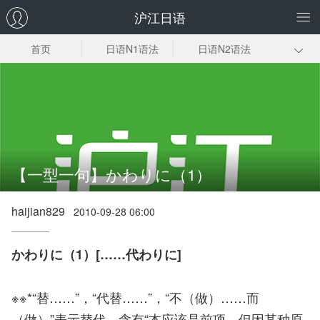
沪江日语
首页
日语N1语法
日语N2语法
N3N4N5语法
初级日语语法
敬语语法
古典语法
格助词
惯用句
日语语法入门
【一型一句】かわりに（1）
haijian829
2010-09-28 06:00
かわりに（1）[……代わりに]
※※*“替……”，“代替……”，“不（做）……而
（做）”表示替代，含有“本应该是前项，但因某种原